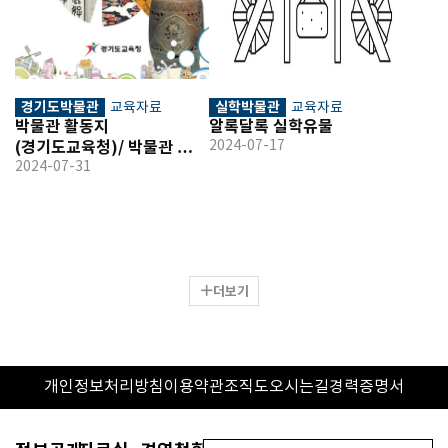
경기도박물관
실학박물관
교육자료
교육자료
박물관 활동지
알록달록 실학유물
(경기도교육청)/ 박물관 
2024-07-17
활동지(유아용)
2024-07-31
더보기
개인정보처리방침
이용약관
조직도
오시는길
경력증명서