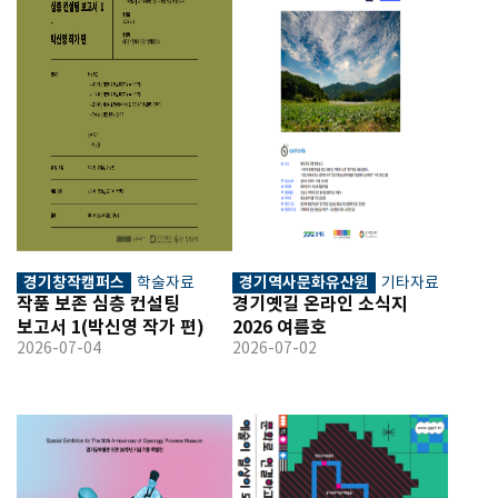
경기창작캠퍼스
경기역사문화유산원
학술자료
기타자료
작품 보존 심층 컨설팅 
경기옛길 온라인 소식지 
보고서 1(박신영 작가 편)
2026 여름호
2026-07-04
2026-07-02