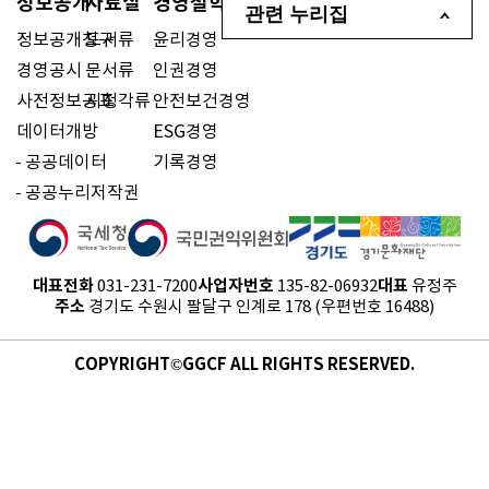
정보공개
자료실
경영철학
관련 누리집
정보공개청구
도서류
윤리경영
경영공시
문서류
인권경영
사전정보공표
시청각류
안전보건경영
데이터개방
ESG경영
공공데이터
기록경영
공공누리저작권
대표전화
사업자번호
대표
031-231-7200
135-82-06932
유정주
주소
경기도 수원시 팔달구 인계로 178 (우편번호 16488)
COPYRIGHT©GGCF ALL RIGHTS RESERVED.