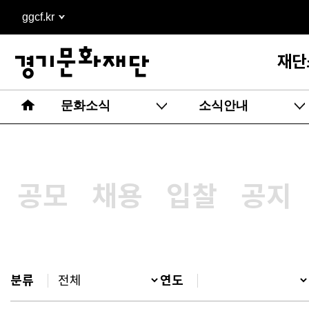
본문
ggcf.kr
바로가기
재단
문화소식
소식안내
공모
채용
입찰
공지
분류
연도