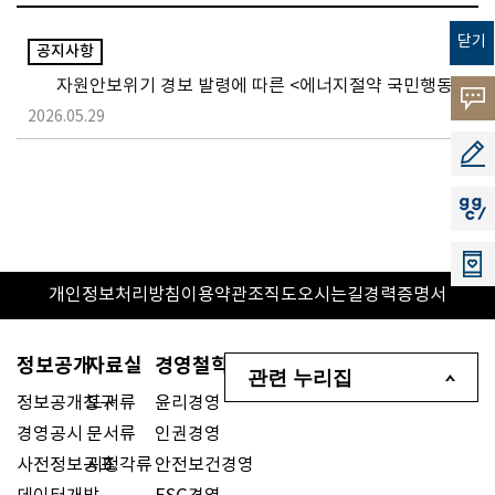
닫기
공지사항
자원안보위기 경보 발령에 따른 <에너지절약 국민행동>
고객의
2026.05.29
소리
공모지
지지씨
개인정보처리방침
이용약관
조직도
오시는길
경력증명서
정보공개
자료실
경영철학
관련 누리집
정보공개청구
도서류
윤리경영
경영공시
문서류
인권경영
사전정보공표
시청각류
안전보건경영