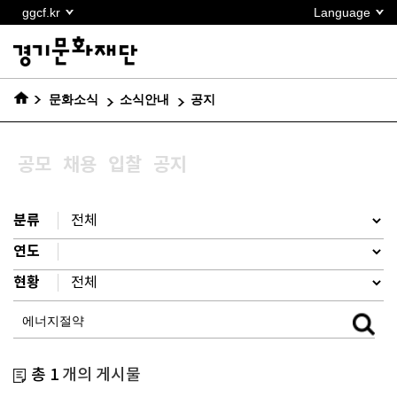
본문
ggcf.kr
Language
바로가기
문화소식
소식안내
공지
공모
채용
입찰
공지
분류
연도
현황
총 1
개의 게시물