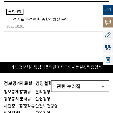
닫기
공지사항
경기도 추석연휴 종합상황실 운영
고객의
2025.10.01
소리
공모지
지지씨
개인정보처리방침
이용약관
조직도
오시는길
경력증명서
정보공개
자료실
경영철학
관련 누리집
정보공개청구
도서류
윤리경영
경영공시
문서류
인권경영
사전정보공표
시청각류
안전보건경영