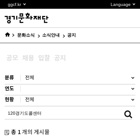
본문
ggcf.kr
Language
바로가기
문화소식
소식안내
공지
공모
채용
입찰
공지
분류
연도
현황
총 1
개의 게시물