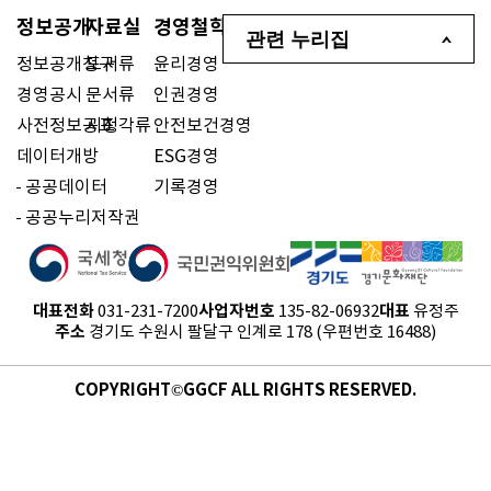
정보공개
자료실
경영철학
관련 누리집
정보공개청구
도서류
윤리경영
경영공시
문서류
인권경영
사전정보공표
시청각류
안전보건경영
데이터개방
ESG경영
공공데이터
기록경영
공공누리저작권
대표전화
사업자번호
대표
031-231-7200
135-82-06932
유정주
주소
경기도 수원시 팔달구 인계로 178 (우편번호 16488)
COPYRIGHT©GGCF ALL RIGHTS RESERVED.