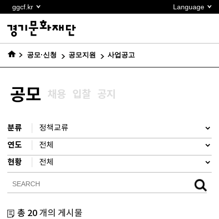
본문
ggcf.kr
Language
바로가기
공모·신청
공모지원
사업공고
공모
채용
입찰
공지
분류
연도
현황
총 20
개의 게시물