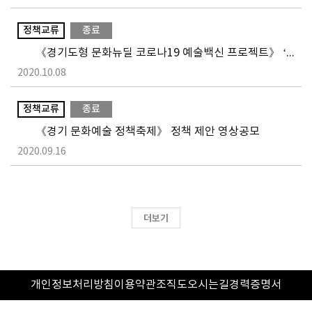
정책교류
종료
《경기도형 문화뉴딜 코로나19 예술백신 프로젝트》 ‘진심대면 – 한 사람을 위한 예술’
2020.10.08
정책교류
종료
《경기 문화예술 정책축제》 정책 제안 영상공모
2020.09.16
더보기
개인정보처리방침
이용약관
조직도
오시는길
경력증명서