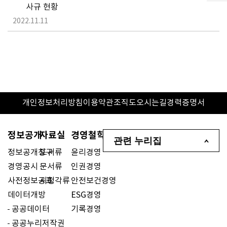
사규 현황
2022.11.11
개인정보처리방침
이용약관
조직도
오시는길
경력증명서
정보공개
자료실
경영철학
관련 누리집
정보공개청구
도서류
윤리경영
경영공시
문서류
인권경영
사전정보공표
시청각류
안전보건경영
데이터개방
ESG경영
공공데이터
기록경영
공공누리저작권