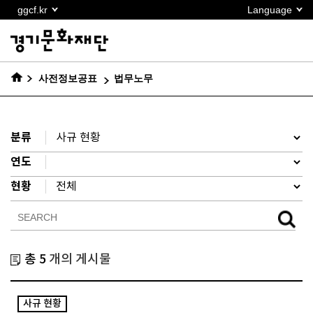
본문
ggcf.kr
Language
바로가기
사전정보공표
법무노무
분류
연도
현황
총 5
개의 게시물
사규 현황