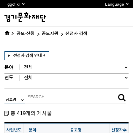
본문
ggcf.kr
Language
바로가기
공모·신청
공모지원
선정자 검색
선정자 검색 안내 +
분야
연도
총
419
개의 게시물
사업년도
분야
공고명
선정자수