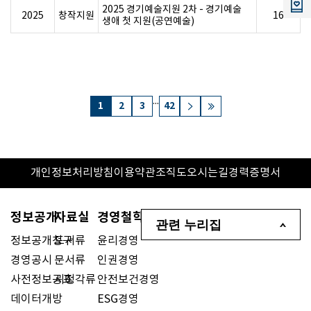
2025 경기예술지원 2차 - 경기예술
2025
창작지원
16
생애 첫 지원(공연예술)
...
1
2
3
42
개인정보처리방침
이용약관
조직도
오시는길
경력증명서
정보공개
자료실
경영철학
관련 누리집
정보공개청구
도서류
윤리경영
경영공시
문서류
인권경영
사전정보공표
시청각류
안전보건경영
데이터개방
ESG경영