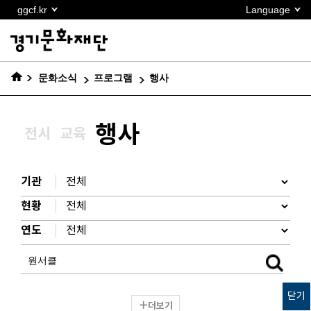
본문
ggcf.kr
Language
바로가기
문화소식
프로그램
행사
행사
전시
교육
기관
현황
연도
닫기
더보기