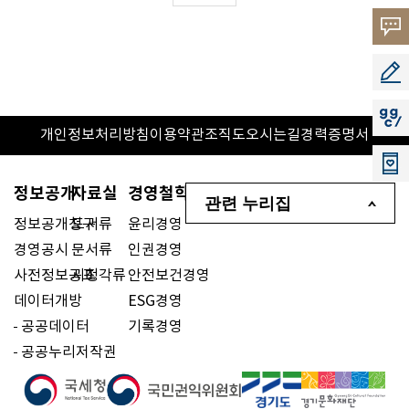
고객의
소리
공모지
지지씨
개인정보처리방침
이용약관
조직도
오시는길
경력증명서
정보공개
자료실
경영철학
관련 누리집
정보공개청구
도서류
윤리경영
경영공시
문서류
인권경영
사전정보공표
시청각류
안전보건경영
데이터개방
ESG경영
공공데이터
기록경영
공공누리저작권