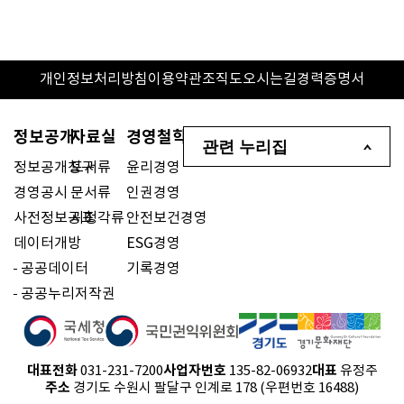
개인정보처리방침
이용약관
조직도
오시는길
경력증명서
정보공개
자료실
경영철학
관련 누리집
정보공개청구
도서류
윤리경영
경영공시
문서류
인권경영
사전정보공표
시청각류
안전보건경영
데이터개방
ESG경영
공공데이터
기록경영
공공누리저작권
대표전화
사업자번호
대표
031-231-7200
135-82-06932
유정주
주소
경기도 수원시 팔달구 인계로 178 (우편번호 16488)