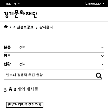
본문
ggcf.kr
Language
바로가기
사전정보공표
감사윤리
분류
연도
현황
총 8
개의 게시물
반부패 경쟁력 추진 현황