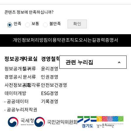
콘텐츠 정보에 만족하십니까?
확인
만족
보통
불만족
개인정보처리방침
이용약관
조직도
오시는길
경력증명서
정보공개
자료실
경영철학
관련 누리집
정보공개청구
도서류
윤리경영
경영공시
문서류
인권경영
사전정보공표
시청각류
안전보건경영
데이터개방
ESG경영
공공데이터
기록경영
공공누리저작권