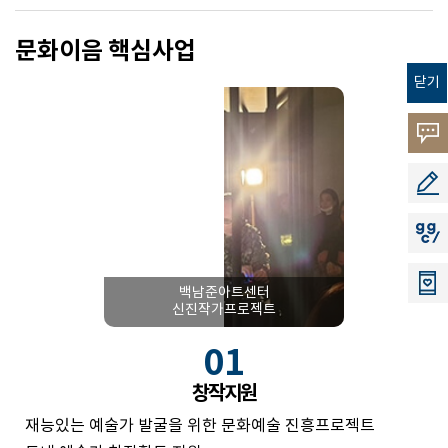
문화이음 핵심사업
닫기
고객의
소리
공모지
지지씨
백남준아트센터
신진작가프로젝트
01
창작지원
재능있는 예술가 발굴을 위한 문화예술 진흥프로젝트