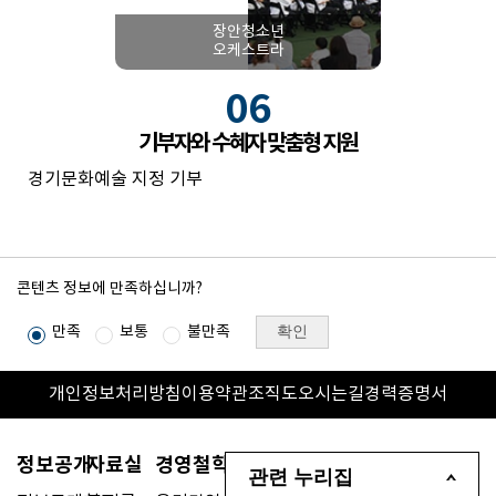
장안청소년
오케스트라
06
기부자와 수혜자 맞춤형 지원
경기문화예술 지정 기부
콘텐츠 정보에 만족하십니까?
확인
만족
보통
불만족
개인정보처리방침
이용약관
조직도
오시는길
경력증명서
정보공개
자료실
경영철학
관련 누리집