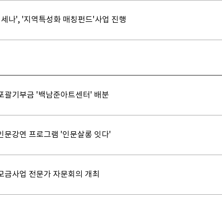
메세나', '지역특성화 매칭펀드'사업 진행
포괄기부금 '백남준아트센터' 배분
인문강연 프로그램 '인문살롱 잇다'
모금사업 전문가 자문회의 개최