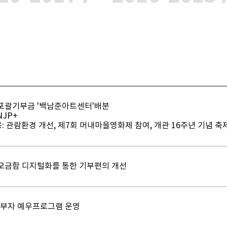
포괄기부금 '백남준아트센터'배분
NJP+
용: 관람환경 개선, 제7회 머내마을영화제 참여, 개관 16주년 기념 축제
모금함 디지털화를 통한 기부편의 개선
 기부자 예우프로그램 운영