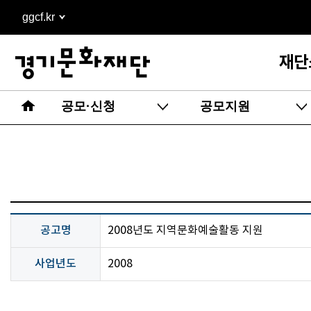
본문
ggcf.kr
바로가기
재단
공모·신청
공모지원
공고명
2008년도 지역문화예술활동 지원
사업년도
2008