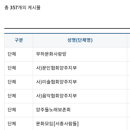
총
357
개의 게시물
구분
성명(단체명)
단체
무하문화사랑방
단체
사)문인협회양주지부
단체
사)미술협회양주지부
단체
사)음악협회양주지부
단체
양주들노래보존회
단체
문화모임[서종사람들]