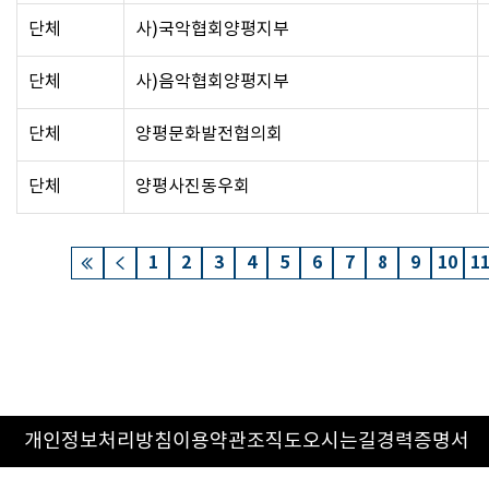
단체
사)국악협회양평지부
단체
사)음악협회양평지부
단체
양평문화발전협의회
단체
양평사진동우회
1
2
3
4
5
6
7
8
9
10
1
개인정보처리방침
이용약관
조직도
오시는길
경력증명서