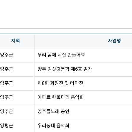
지역
사업명
양주군
우리 함께 시집 만들어요
양주군
양주 김삿갓문학 제6호 발간
양주군
제8회 회원전 및 테마전
양주군
아파트 한울타리 음악회
양주군
양주들노래 공연
양평군
우리동네 음악회