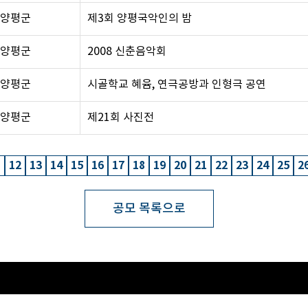
양평군
제3회 양평국악인의 밤
양평군
2008 신춘음악회
양평군
시골학교 혜윰, 연극공방과 인형극 공연
양평군
제21회 사진전
1
12
13
14
15
16
17
18
19
20
21
22
23
24
25
2
공모 목록으로