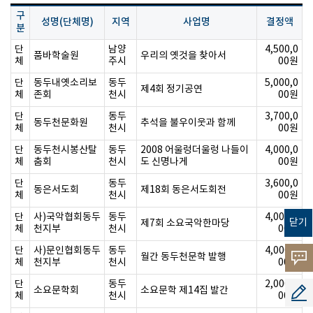
구
성명(단체명)
지역
사업명
결정액
분
단
남양
4,500,0
품바학술원
우리의 옛것을 찾아서
체
주시
00원
단
동두내옛소리보
동두
5,000,0
제4회 정기공연
체
존회
천시
00원
단
동두
3,700,0
동두천문화원
추석을 불우이웃과 함께
체
천시
00원
단
동두천시봉산탈
동두
2008 어울렁더울렁 나들이
4,000,0
체
춤회
천시
도 신명나게
00원
단
동두
3,600,0
동은서도회
제18회 동은서도회전
체
천시
00원
단
사)국악협회동두
동두
4,000,0
닫기
제7회 소요국악한마당
체
천지부
천시
00원
단
사)문인협회동두
동두
4,000,0
월간 동두천문학 발행
고객의
체
천지부
천시
00원
단
동두
2,000,0
소리
소요문학회
소요문학 제14집 발간
공모지
체
천시
00원