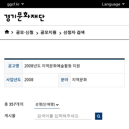
본문
ggcf.kr
Language
바로가기
공모·신청
공모지원
선정자 검색
공고명
2008년도 지역문화예술활동 지원
사업년도
분야
2008
지역문화
357
총
개의
게시물