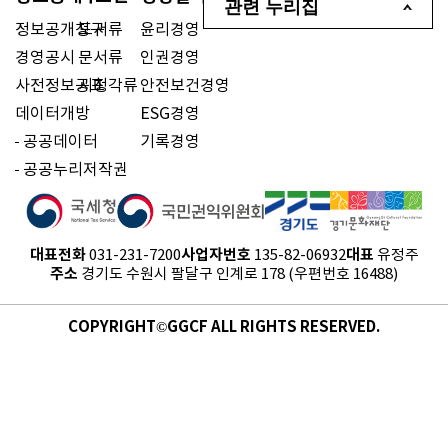
관련 누리집
정보공개청구
도서류
윤리경영
경영공시
문서류
인권경영
사전정보공표
시청각류
안전보건경영
데이터개방
ESG경영
공공데이터
기록경영
공공누리저작권
대표전화
사업자번호
대표
031-231-7200
135-82-06932
유정주
주소
경기도 수원시 팔달구 인계로 178 (우편번호 16488)
COPYRIGHT©GGCF ALL RIGHTS RESERVED.