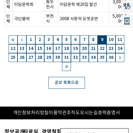
단
동두
3,000,0
이담문학회
이담문학 제20집 발간
지지씨
체
천시
00원
단
부천
5,000,0
극단믈뫼
2008 사랑의 듀엣공연
체
시
00원
1
2
3
4
5
6
7
8
9
10
11
12
13
14
15
16
17
18
19
20
21
22
23
24
25
26
27
28
29
30
31
32
33
34
35
36
공모 목록으로
개인정보처리방침
이용약관
조직도
오시는길
경력증명서
정보공개
자료실
경영철학