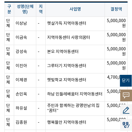
구
성명(단체
지
사업명
결정액
분
명)
역
단
5,000,000
이상남
-
햇살가득 지역아동센터
체
원
단
5,000,000
이금숙
-
지역아동센터 사랑의꿈터
체
원
단
5,000,000
강성숙
-
본오 지역아동센터
체
원
단
5,000,000
이진아
-
그루터기 지역아동센터
체
원
단
4,700,000
이제경
-
햇빛학교 지역아동센터
닫기
체
원
단
5,000,000
손민옥
-
하남 민들레배움터 지역아동센터
고객의
체
원
단
주민과 함께하는 광명만남의 집
5,000,000
소리
하유설
-
공모지
체
“꿈터”
원
단
5,000,000
김종원
-
행복뜰안 지역아동센터
체
지지씨
원