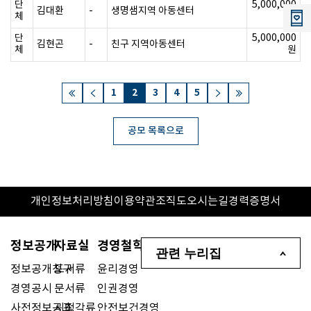
단
5,000,000
김대환
-
생명샘지역 아동센터
체
원
단
5,000,000
김현곤
-
친구 지역아동센터
체
원
1
2
3
4
5
공모 목록으로
개인정보처리방침
이용약관
조직도
오시는길
경력증명서
정보공개
자료실
경영철학
관련 누리집
정보공개청구
도서류
윤리경영
경영공시
문서류
인권경영
사전정보공표
시청각류
안전보건경영