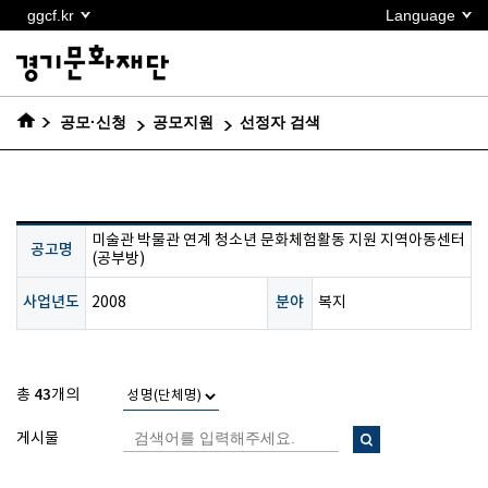
본문
ggcf.kr
Language
바로가기
공모·신청
공모지원
선정자 검색
미술관 박물관 연계 청소년 문화체험활동 지원 지역아동센터
공고명
(공부방)
사업년도
분야
2008
복지
43
총
개의
게시물