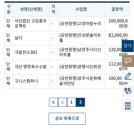
구
지
성명(단체명)
사업명
결정액
분
역
단
사단법인 고잉홈프
100,000,0
-
(공연장명)고양아람누리
체
로젝트
00원
단
(공연장명)안성맞춤아트
82,000,00
날다
-
체
홀
0원
닫기
단
(공연장명)남양주시다산
120,000,0
극발전소301
-
체
아트홀
00원
고객의
단
112,000,0
극단 명작옥수수밭
-
(공연장명)광명시민회관
체
00원
소리
공모지
단
(공연장명)광주시문화예
100,000,0
구니스컴퍼니
-
체
술의전당
00원
지지씨
1
2
공모 목록으로