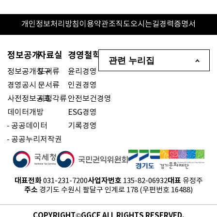
개인정보처리방침
이용약관
조직도
오시는길
경력증명서
정보공개
자료실
경영철학
관련 누리집
정보공개청구
도서류
윤리경영
경영공시
문서류
인권경영
사전정보공표
시청각류
안전보건경영
데이터개방
ESG경영
공공데이터
기록경영
공공누리저작권
대표전화
사업자번호
대표
031-231-7200
135-82-06932
유정주
주소
경기도 수원시 팔달구 인계로 178 (우편번호 16488)
COPYRIGHT©GGCF ALL RIGHTS RESERVED.