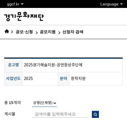
본문
ggcf.kr
Language
바로가기
공모·신청
공모지원
선정자 검색
공고명
2025경기예술지원-공연장상주단체
사업년도
분야
2025
창작지원
15
총
개의
게시물