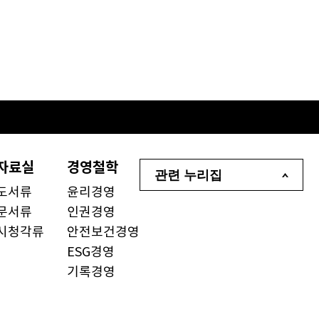
자료실
경영철학
관련 누리집
도서류
윤리경영
문서류
인권경영
시청각류
안전보건경영
ESG경영
기록경영