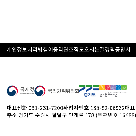
개인정보처리방침
이용약관
조직도
오시는길
경력증명서
대표전화
사업자번호
대표
031-231-7200
135-82-06932
주소
경기도 수원시 팔달구 인계로 178 (우편번호 16488