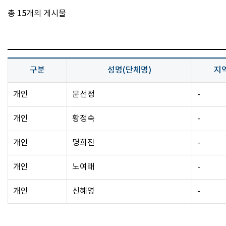
총
15
개의 게시물
구분
성명(단체명)
지
개인
문선정
-
개인
황정숙
-
개인
명희진
-
개인
노여래
-
개인
신혜영
-