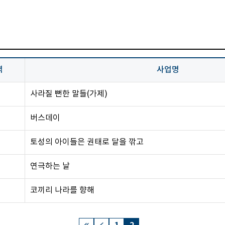
역
사업명
사라질 뻔한 말들(가제)
버스데이
토성의 아이들은 권태로 달을 깎고
연극하는 날
코끼리 나라를 향해