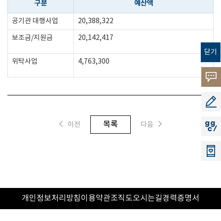
구분
예산액
공기관 대행사업
20,388,322
보조금/지원금
20,142,417
닫기
위탁사업
4,763,300
고객의
소리
공모지
목록
이전
다음
지지씨
개인정보처리방침
이용약관
조직도
오시는길
경력증명서