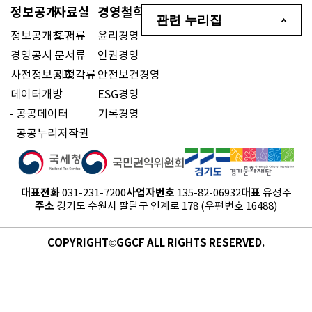
정보공개
자료실
경영철학
관련 누리집
정보공개청구
도서류
윤리경영
경영공시
문서류
인권경영
사전정보공표
시청각류
안전보건경영
데이터개방
ESG경영
공공데이터
기록경영
공공누리저작권
대표전화
사업자번호
대표
031-231-7200
135-82-06932
유정주
주소
경기도 수원시 팔달구 인계로 178 (우편번호 16488)
COPYRIGHT©GGCF ALL RIGHTS RESERVED.