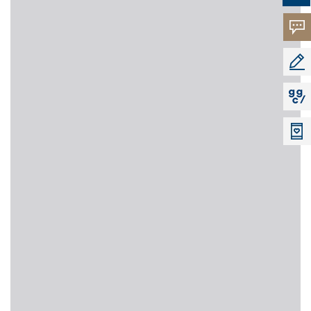
고객의
소리
공모지
지지씨