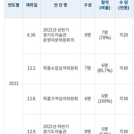
참석
수 당
연도별
개최일
안 건 명
구성
(비율)
(만원)
2021년 상반기
7명
6.30.
경기도미술관
9명
각20
(78%)
운영자문위원회의
6명
12.1.
작품수집심의위원회
7명
각30
(85.7%)
2021
6명
12.8.
작품가격심의위원회
6명
각30
(100%)
2021년 하반기
5명
12.9.
경기도미술관
8명
각30