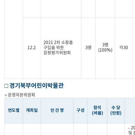
2021 2차 소장품
3명
12.2.
구입을 위한
3명
각30
(100%)
감정평가위원회
□ 경기북부어린이박물관
○ 운영자문위원회
참석
수 당
연도별
개최일
안 건 명
구성
(비율)
(만원)
– 
및 