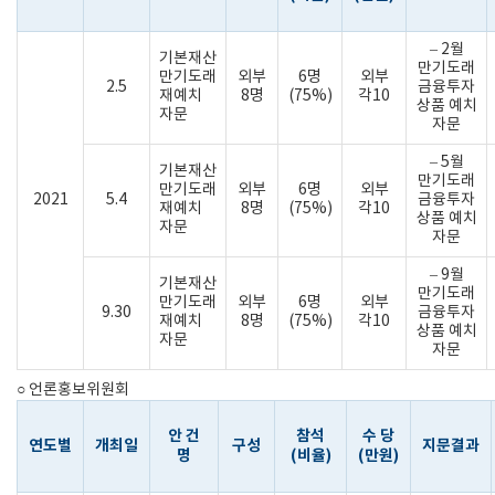
– 2월
기본재산
만기도래
만기도래
외부
6명
외부
2.5
금융투자
재예치
8명
(75%)
각10
상품 예치
자문
자문
– 5월
기본재산
만기도래
만기도래
외부
6명
외부
2021
5.4
금융투자
재예치
8명
(75%)
각10
상품 예치
자문
자문
– 9월
기본재산
만기도래
만기도래
외부
6명
외부
9.30
금융투자
재예치
8명
(75%)
각10
상품 예치
자문
자문
○ 언론홍보위원회
안 건
참석
수 당
연도별
개최일
구성
지문결과
명
(비율)
(만원)