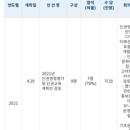
참석
수 당
연도별
개최일
안 건 명
구성
회
(비율)
(만원)
인권
진
다
이해
포
개발
– 
문화
접
고려
2021년
커
인권영향평가
7명
4.29
9명
각20
검토
및 인권교육
(78%)
– 
계획안 검토
관
홍보
2021
모
운영
기초