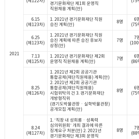
(제122차)
(75
경기문화재단 제1회 운영직
직원채용 계획(안)
6.15
1. 2021년 경기문화재단 직원
6
8명
(제123차)
승진 계획(안)
(75
1. 2021년 경기문화재단 직원
6.25
7
승진 계획에 따른 승진 후보자
7명
(제123차)
(10
상정(안)
2021
7.13
1. 2021년 경기문화재단 제2회
6
7명
(제125차)
운영직 직원채용 계획(안)
(86
1. 2021년 제2회 공공기관
통합공채(재단직원채용) 계획(안)
2. 2021년 제2회 공공기관
8.25
통합공채(재단직원채용)
6
8명
(제126차)
시험위탁의 건 3. 경기문화재단
(75
개방형직위
(경기도박물관장ㆍ실학박물관장)
공개모집 계획(안)
1. ‘직장 내 성희롱ㆍ성폭력
심의위원회’ 개최 결과에 따른
8.24
7
8명
징계요구 처분(안) 2. 2021년
(제127차)
(88
경기문화재단 제3회 운영직