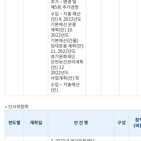
추가‧변경 및
제5회 추가경정
수입‧지출 예산
(안) 9. 2022년도
기본재산 운용
계획(안) 10.
2022년도
기본재산(건물)
임대운용 계획(안)
11. 2022년도
경기문화재단
안전보건관리계획
(안) 12.
2022년도
사업계획(안) 및
수입‧지출예산
(안)
○ 인사위원회
참
연도별
개최일
안 건 명
구성
(비