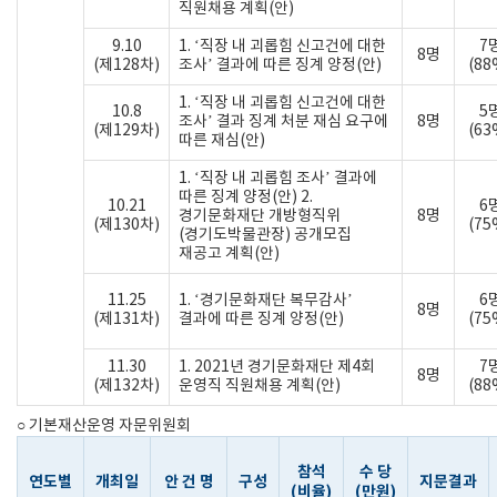
직원채용 계획(안)
9.10
1. ‘직장 내 괴롭힘 신고건에 대한
7
8명
(제128차)
조사’ 결과에 따른 징계 양정(안)
(88
1. ‘직장 내 괴롭힘 신고건에 대한
10.8
5
조사’ 결과 징계 처분 재심 요구에
8명
(제129차)
(63
따른 재심(안)
1. ‘직장 내 괴롭힘 조사’ 결과에
따른 징계 양정(안) 2.
10.21
6
경기문화재단 개방형직위
8명
(제130차)
(75
(경기도박물관장) 공개모집
재공고 계획(안)
11.25
1. ‘경기문화재단 복무감사’
6
8명
(제131차)
결과에 따른 징계 양정(안)
(75
11.30
1. 2021년 경기문화재단 제4회
7
8명
(제132차)
운영직 직원채용 계획(안)
(88
○ 기본재산운영 자문위원회
참석
수 당
연도별
개최일
안 건 명
구성
지문결과
(비율)
(만원)