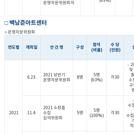
(63%)
운영자문위원회의
□ 백남준아트센터
○ 운영자문위원회
참석
수 당
연도별
개최일
안 건 명
구성
(비율)
(만원)
– 
및
2021 상반기
5명
총
6.23.
8명
각30
운영자문위원회
(63%)
소
교
수
2021 소장품
5명
2021
11.4.
수집
5명
각30
(100%)
수집
심의위원회
적