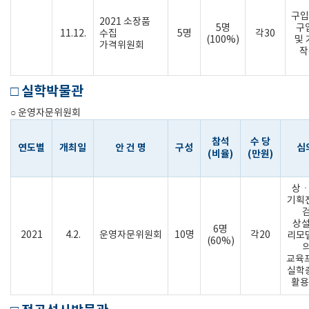
구입
2021 소장품
5명
구
11.12.
수집
5명
각30
(100%)
및
가격위원회
작
□ 실학박물관
○ 운영자문위원회
참석
수 당
연도별
개최일
안 건 명
구성
심
(비율)
(만원)
상
기획
검
상
6명
2021
4.2.
운영자문위원회
10명
각20
리모
(60%)
의
교육
실학
활용