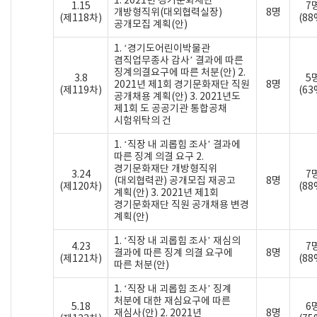
1. 2021년 경기문화재단
1.15
7
개방형직위(대외협력실장)
8명
(제118차)
(88
공개모집 계획(안)
1. ‘경기도어린이박물관
겸직업무종사 감사’ 결과에 따른
징계의결요구에 따른 처분(안) 2.
3.8
5
2021년 제1회 경기문화재단 직원
8명
(제119차)
(63
공개채용 계획(안) 3. 2021년도
제1회 도 공공기관 통합공채
시험위탁의 건
1. ‘직장 내 괴롭힘 조사’ 결과에
따른 징계 의결 요구 2.
경기문화재단 개방형직위
3.24
7
(대외협력관) 공개모집 재공고
8명
(제120차)
(88
계획(안) 3. 2021년 제1회
경기문화재단 직원 공개채용 변경
계획(안)
1. ‘직장 내 괴롭힘 조사’ 재심의
4.23
7
결과에 따른 징계 의결 요구에
8명
(제121차)
(88
따른 처분(안)
1. ‘직장 내 괴롭힘 조사’ 징계
처분에 대한 재심요구에 따른
5.18
6
재심사(안) 2. 2021년
8명