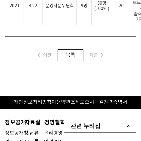
39명
북부
2021
4.22.
운영자문위원회
9명
20
(100%)
숲주
기
목록
이전
다음
개인정보처리방침
이용약관
조직도
오시는길
경력증명서
정보공개
자료실
경영철학
관련 누리집
정보공개청구
도서류
윤리경영