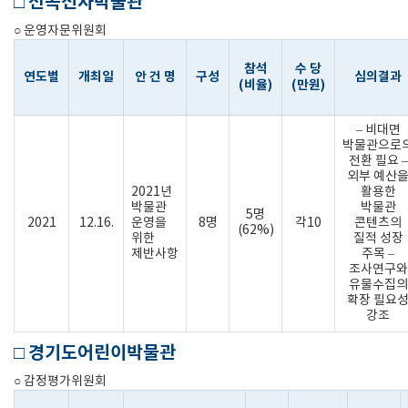
□ 전곡선사박물관
○ 운영자문위원회
참석
수 당
연도별
개최일
안 건 명
구성
심의결과
(비율)
(만원)
– 비대면
박물관으로
전환 필요 –
외부 예산
2021년
활용한
박물관
박물관
5명
2021
12.16.
운영을
8명
각10
콘텐츠의
(62%)
위한
질적 성장
제반사항
주목 –
조사연구와
유물수집의
확장 필요
강조
□ 경기도어린이박물관
○ 감정평가위원회