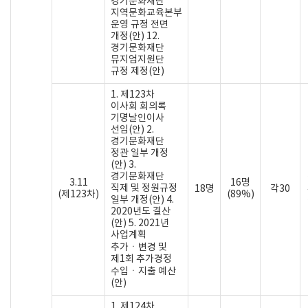
경기문화재단
지역문화교육본부
운영 규정 전면
개정(안) 12.
경기문화재단
뮤지엄지원단
규정 제정(안)
1. 제123차
이사회 회의록
기명날인이사
선임(안) 2.
경기문화재단
정관 일부 개정
(안) 3.
경기문화재단
3.11
16명
직제 및 정원규정
18명
각30
(제123차)
(89%)
일부 개정(안) 4.
2020년도 결산
(안) 5. 2021년
사업계획
추가ㆍ변경 및
제1회 추가경정
수입ㆍ지출 예산
(안)
1. 제124차