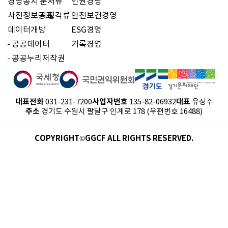
경영공시
문서류
인권경영
사전정보공표
시청각류
안전보건경영
데이터개방
ESG경영
공공데이터
기록경영
공공누리저작권
대표전화
사업자번호
대표
031-231-7200
135-82-06932
유정주
주소
경기도 수원시 팔달구 인계로 178 (우편번호 16488)
COPYRIGHT©GGCF ALL RIGHTS RESERVED.