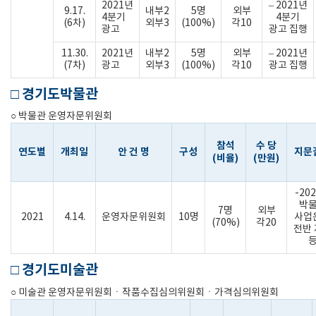
2021년
– 2021년
9.17.
내부2
5명
외부
4분기
4분기
(6차)
외부3
(100%)
각10
광고
광고 집행
11.30.
2021년
내부2
5명
외부
– 2021년
(7차)
광고
외부3
(100%)
각10
광고 집행
□ 경기도박물관
○ 박물관 운영자문위원회
참석
수 당
연도별
개최일
안 건 명
구성
지문
(비율)
(만원)
-20
박
7명
외부
2021
4.14.
운영자문위원회
10명
사업
(70%)
각20
전반
□ 경기도미술관
○ 미술관 운영자문위원회ㆍ작품수집심의위원회ㆍ가격심의위원회