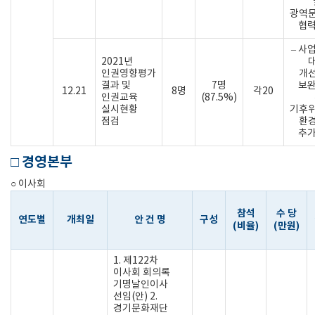
광역
협력
– 사
2021년
인권영향평가
개
결과 및
7명
보완
12.21
8명
각20
인권교육
(87.5%)
실시현황
기후
점검
환
추가
□ 경영본부
○ 이사회
참석
수 당
연도별
개최일
안 건 명
구성
(비율)
(만원)
1. 제122차
이사회 회의록
기명날인이사
선임(안) 2.
경기문화재단