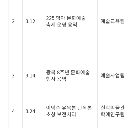
225 영아 문화예술
2
3.12
예술교육팀
축제 운영 용역
광복 8주년 문화예술
3
3.14
예술사업팀
행사 용역
이덕수 유복본 관복본
실학박물관
4
3.24
초상 보전처리
학예연구팀