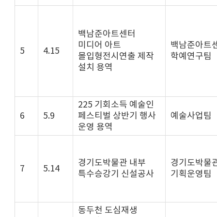
백남준아트센터
미디어 아트
백남준아트
5
4.15
몰입형전시연출 제작
학예연구팀
설치 용역
225 기회소득 예술인
6
5.9
페스티벌 상반기 행사
예술사업팀
운영 용역
경기도박물관 내부
경기도박물
7
5.14
특수승강기 신설공사
기획운영팀
동두천 도심재생