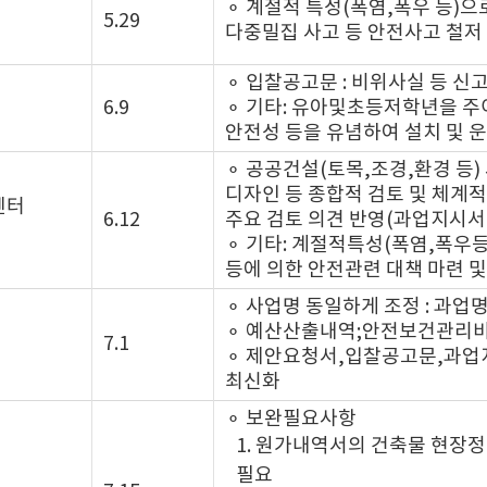
⚬ 계절적 특성(폭염,폭우 등)으
5.29
다중밀집 사고 등 안전사고 철저
⚬ 입찰공고문 : 비위사실 등 신
6.9
⚬ 기타: 유아및초등저학년을 주
안전성 등을 유념하여 설치 및 
⚬ 공공건설(토목,조경,환경 등)
디자인 등 종합적 검토 및 체계적
센터
6.12
주요 검토 의견 반영(과업지시서 
⚬ 기타: 계절적특성(폭염,폭우
등에 의한 안전관련 대책 마련 
⚬ 사업명 동일하게 조정 : 과업
⚬ 예산산출내역;안전보건관리비
7.1
⚬ 제안요청서,입찰공고문,과업
최신화
⚬ 보완필요사항
1. 원가내역서의 건축물 현장
필요