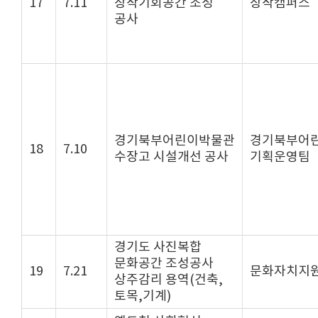
17
7.11
창작기회공간 조성
창작캠퍼스
공사
경기북부어린이박물관
경기북부어
18
7.10
수장고 시설개선 공사
기획운영팀
경기도 사진복합
문화공간 조성공사
19
7.21
문화자치지
상주감리 용역(건축,
토목,기계)