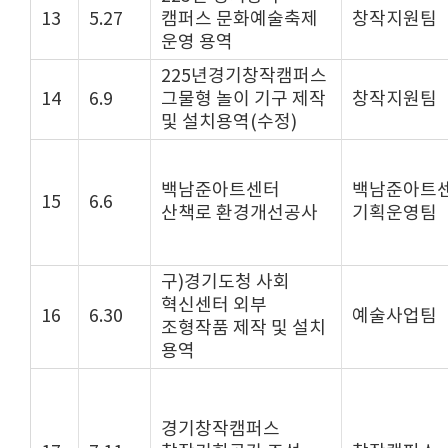
13
5.27
캠퍼스 문화예술축제
창작지원팀
운영 용역
225년경기창작캠퍼스
14
6.9
그물형 놀이 기구 제작
창작지원팀
및 설치용역(수정)
백남준아트센터
백남준아트
15
6.6
산책로 환경개선공사
기획운영팀
구)경기도청 사회
혁신센터 외부
16
6.30
예술사업팀
조형작품 제작 및 설치
용역
경기창작캠퍼스