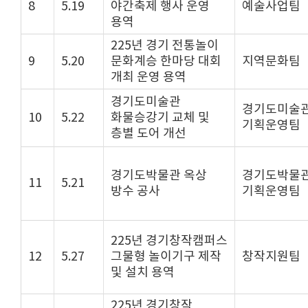
8
5.19
야간축제 행사 운영
예술사업팀
용역
225년 경기 전통놀이
9
5.20
문화계승 한마당 대회
지역문화팀
개최 운영 용역
경기도미술관
경기도미술
10
5.22
화물승강기 교체 및
기획운영팀
층별 도어 개선
경기도박물관 옥상
경기도박물
11
5.21
방수 공사
기획운영팀
225년 경기창작캠퍼스
12
5.27
그물형 놀이기구 제작
창작지원팀
및 설치 용역
225년 경기창작