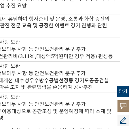
업 추진 요망
에 유념하여 행사준비 및 운영, 소통과 화합 증진의
판진 전문 교육 및 공정한 이벤트 경기 진행과 관련
한사항 보완
 확보의무 사항'등 안전보건관리 문구 추가
건관리비(3.11%,대상액5억원미만 경우 적용) 편성등
한사항 보완
 확보의무 사항'등 안전보건관리 문구 추가
화문제개선,내수성우수방수공법선정등 경기도공공건설
따른 조치 및 관련법령을 준용하여 공사추진
닫기
한사항 보완
 확보의무 사항'등 안전보건관리 문구 추가
고객
 주이용대상으로 공간조성 및 운영예정에 따라 소재 및
소리
영
공모