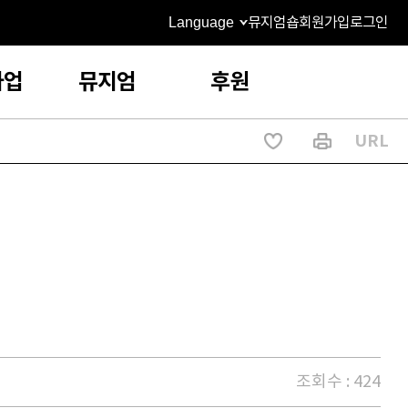
Language
뮤지엄숍
회원가입
로그인
사업
뮤지엄
후원
URL
조회수 : 424