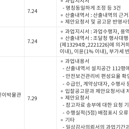
⚬ 과업지시서
- 명칭동일하게 조정 등 3건
7.24
⚬ 산출내역서 : 산출내역의 근거
⚬ 제안요청서 및 공고문 반영사
⚬ 과업지시서 : 과업수행자, 용
⚬ 산출내역서 : 조달청 행사대
7.24
(제13294호,2221226)에 
이내), 이윤(1% 이내), 부가
⚬ 과업내용서
- 산출내역서 설치공간 112평
- 안전보건관리비 편성요율 확
- 수급인, 계약상대자, 수행사
⚬ 입찰공고문과 제안요청서내 
린이박물관
⚬ 제안요청서
7.29
- 참고자료 송부에 대한 요청 
- 수행실적(5점) 배점표시 오류
⚬ 기타
- 일상감사의뢰서의 과업기간과