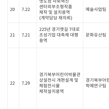
옛도청 사회혁신
센터외부조형작품
20
7.22
예술사업팀
제작 및 설치용역
(계약담당 재의뢰)
225년 경기옛길 7대로
21
7.21
조성기업 대축제 대행
문화유산팀
용역
경기북부어린이박물관
상설전시 개편설계 및
경기북부어
22
7.29
체험전시물
학예연구팀
제작설치용역