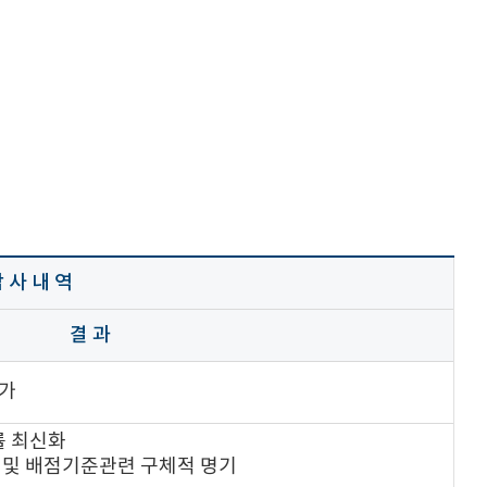
 사 내 역
결 과
추가
률 최신화
목 및 배점기준관련 구체적 명기