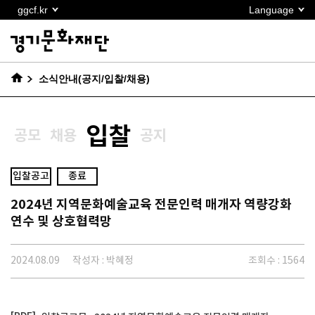
본문
ggcf.kr
Language
바로가기
소식안내(공지/입찰/채용)
입찰
공모
채용
공지
입찰공고
종료
2024년 지역문화예술교육 전문인력 매개자 역량강화
연수 및 상호협력망
2024.08.09
작성자 : 박혜정
조회수 : 1564