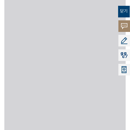
닫기
고객의
소리
공모지
지지씨