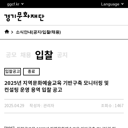
본문
ggcf.kr
Language
바로가기
소식안내(공지/입찰/채용)
입찰
공모
채용
공지
입찰공고
종료
2025년 지역문화예술교육 기반구축 모니터링 및
컨설팅 운영 용역 입찰 공고
2025.04.29
작성자 : 관리자
조회수 : 1467