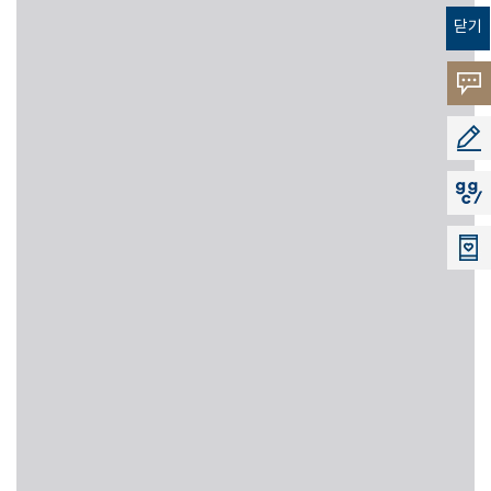
닫기
고객의
소리
공모지
지지씨