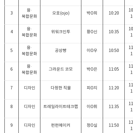
융
·
10
3
오호
(ojo)
박
O
희
10:20
복합문화
1
융
·
10
4
위워크인투
황
O
신
10:35
복합문화
1
융
·
11
5
공상빵
이
O
우
10:50
복합문화
1
융
·
11
6
그라운드 코모
박
O
은
11:05
복합문화
1
11
7
디자인
다정한 직물
피
O
지
11:20
1
11
8
디자인
트레일라이트테크랩
이
O
휘
11:35
1
12
9
디자인
펀펀메이커
정
O
실
11:50
1