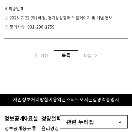
4.
최종발표
◇
2025. 7. 22.(
화
)
예정
,
경기상상캠퍼스 홈페이지 및 개별 통보
◇ 문의사항
: 031-296-1759
목록
이전
다음
개인정보처리방침
이용약관
조직도
오시는길
경력증명서
정보공개
자료실
경영철학
관련 누리집
정보공개청구
도서류
윤리경영