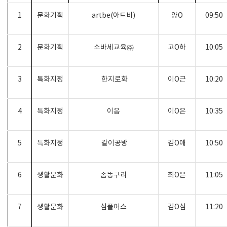
1
문화기획
artbe(
아트비
)
양
O
09:50
2
문화기획
소바세교육㈜
고
O
하
10:05
3
특화지정
한지로화
이
O
근
10:20
4
특화지정
이음
이
O
은
10:35
5
특화지정
같이공방
김
O
애
10:50
6
생활문화
솜똥구리
최
O
은
11:05
7
생활문화
심플어스
김
O
심
11:20