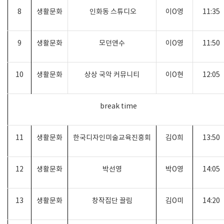
8
생활문화
인화동 스튜디오
이
O
영
11:35
9
생활문화
모던앤수
이
O
영
11:50
10
생활문화
상상 국악 커뮤니티
이
O
현
12:05
break time
11
생활문화
한국디자인미술교육진흥회
김
O
희
13:50
12
생활문화
박선영
박
O
영
14:05
13
생활문화
창작집단 끌림
김
O미
14:20