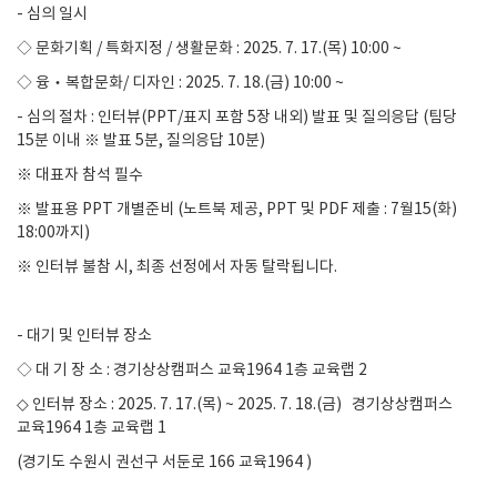
-
심의 일시
◇ 문화기획
/
특화지정
/
생활문화
: 2025. 7. 17.(
목
) 10:00 ~
◇ 융‧복합문화
/
디자인
: 2025. 7. 18.(
금
) 10:00 ~
-
심의 절차
:
인터뷰
(PPT/
표지 포함
5
장 내외
)
발표 및 질의응답
(
팀당
15
분 이내 ※ 발표
5
분
,
질의응답
10
분
)
※ 대표자 참석 필수
※ 발표용
PPT
개별준비
(
노트북 제공,
PPT 및 PDF 제출 : 7월15(화)
18:00까지)
※ 인터뷰 불참 시
,
최종 선정에서 자동 탈락됩니다
.
- 대
기 및 인터뷰 장소
◇ 대 기 장 소
:
경기상상캠퍼스 교육
1964 1
층 교육랩
2
◇ 인터뷰 장소 : 2025. 7. 17.(목) ~ 2025. 7. 18.(금) 경기상상캠퍼스
교육1964 1층 교육랩 1
(
경기도 수원시 권선구 서둔로
166
교육
1964 )