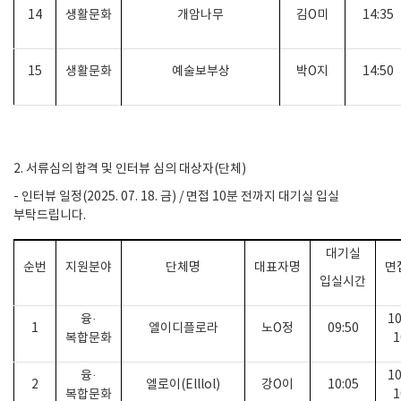
14
생활문화
개암나무
김
O
미
14:35
15
생활문화
예술보부상
박
O
지
14:50
2.
서류심의 합격 및 인터뷰 심의 대상자
(
단체
)
-
인터뷰 일정
(2025. 07. 18.
금
)
/
면접
10
분 전까지 대기실 입실
부탁드립니다
.
대기실
순번
지원분야
단체명
대표자명
면
입실시간
융
·
10
1
엘이디플로라
노
O
정
09:50
복합문화
1
융
·
10
2
엘로이
(Elllol)
강
O
이
10:05
복합문화
1