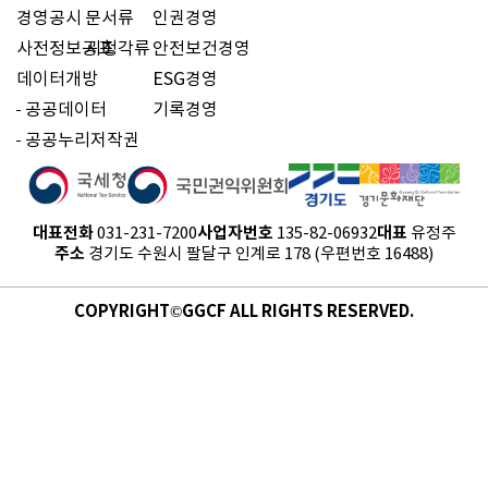
경영공시
문서류
인권경영
사전정보공표
시청각류
안전보건경영
데이터개방
ESG경영
공공데이터
기록경영
공공누리저작권
대표전화
사업자번호
대표
031-231-7200
135-82-06932
유정주
주소
경기도 수원시 팔달구 인계로 178 (우편번호 16488)
COPYRIGHT©GGCF ALL RIGHTS RESERVED.