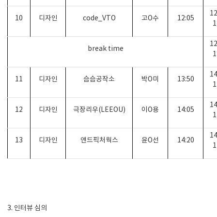
12
10
디자인
code_VTO
고
O
수
12:05
1
12
break time
1
14
11
디자인
슴슴공작소
박
O
미
13:50
1
14
12
디자인
극장리우
(LEEOU)
이
O
용
14:05
1
14
13
디자인
앤드픽처웍스
윤
O
선
14:20
1
3.
인터뷰 심의