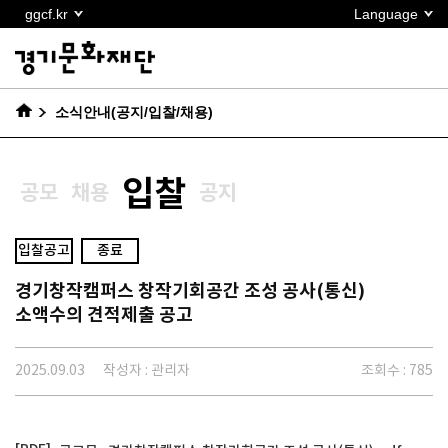
본문
ggcf.kr
Language
바로가기
소식안내(공지/입찰/채용)
입찰
공모
채용
공지
입찰공고
종료
경기창작캠퍼스 창작기회공간 조성 공사(통신)
소액수의 견적제출 공고
2025.09.03
작성자 : 관리자
조회수 : 785