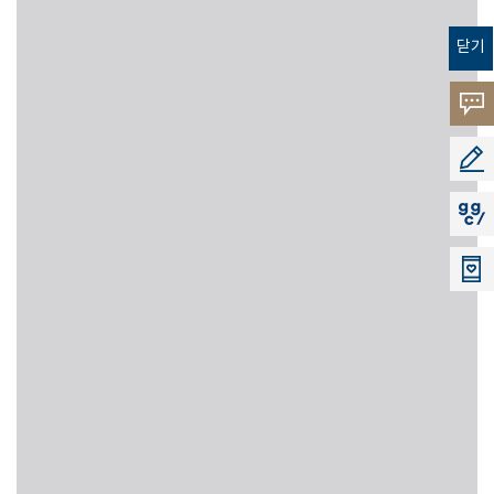
닫기
고객의
소리
공모지
지지씨