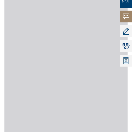
닫기
고객의
소리
공모지
지지씨