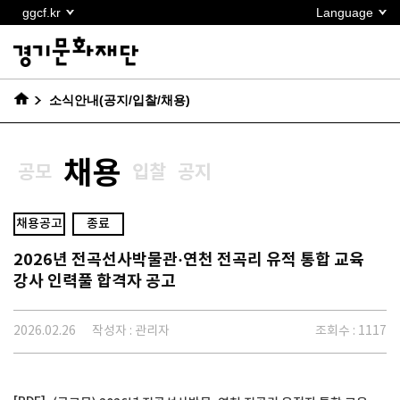
본문
ggcf.kr
Language
바로가기
소식안내(공지/입찰/채용)
채용
공모
입찰
공지
채용공고
종료
2026년 전곡선사박물관·연천 전곡리 유적 통합 교육
강사 인력풀 합격자 공고
2026.02.26
작성자 : 관리자
조회수 : 1117