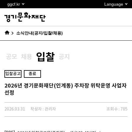
본문
ggcf.kr
Language
바로가기
소식안내(공지/입찰/채용)
입찰
공모
채용
공지
입찰공고
종료
2026년 경기문화재단(인계동) 주차장 위탁운영 사업자
선정
2026.03.31
작성자 : 관리자
조회수 : 705