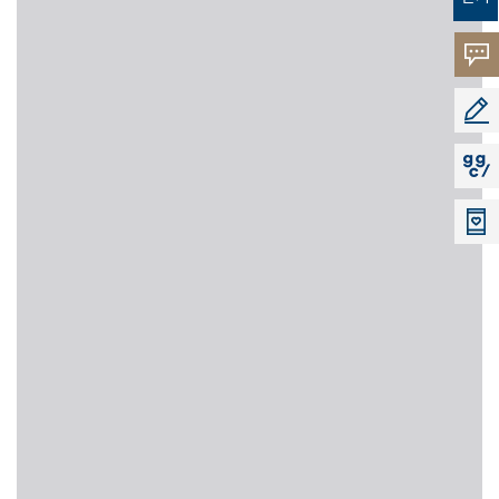
고객의
소리
공모지
지지씨