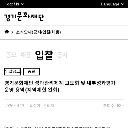
본문
ggcf.kr
Language
바로가기
소식안내(공지/입찰/채용)
입찰
공모
채용
공지
입찰공고
종료
경기문화재단 성과관리체계 고도화 및 내부성과평가
운영 용역(지역제한 완화)
2026.04.13
작성자 : 관리자
조회수 : 680