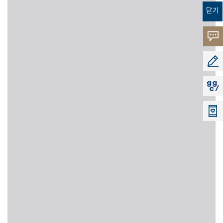
닫기
고객의
소리
공모지
지지씨