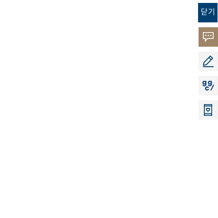
닫기
고객
소리
공모
지지