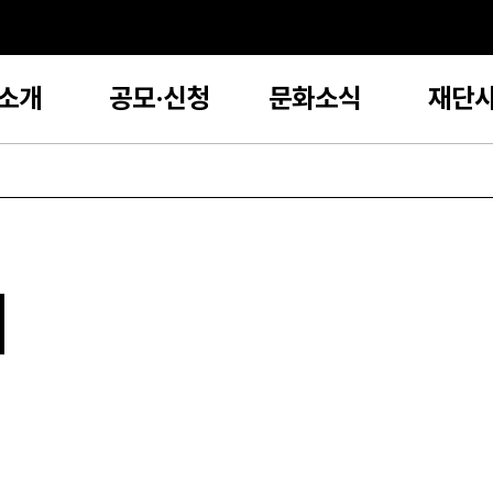
소개
공모·신청
문화소식
재단
지