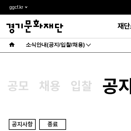
본문
ggcf.kr
바로가기
재단
소식안내(공지/입찰/채용)
공
공모
채용
입찰
공지사항
종료