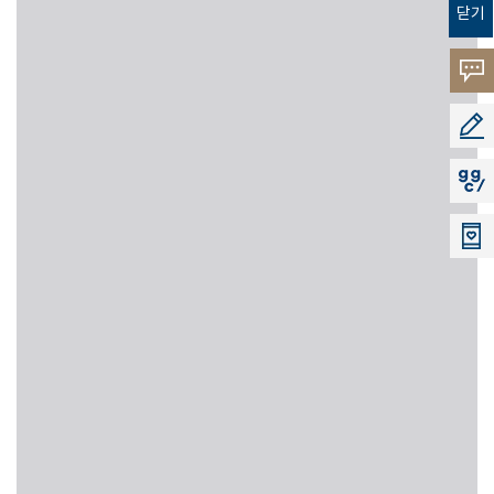
닫기
고객의
소리
공모지
지지씨