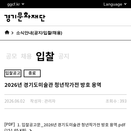
본문
ggcf.kr
Language
바로가기
소식안내(공지/입찰/채용)
입찰
공모
채용
공지
입찰공고
종료
2026년 경기도미술관 청년작가전 방호 용역
2026.06.02
작성자 : 관리자
조회수 : 393
1. 입찰공고문_2026년 경기도미술관 청년작가전 방호 용역.pdf
(151.65 KB)