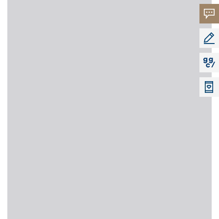
고객의
소리
공모지
지지씨