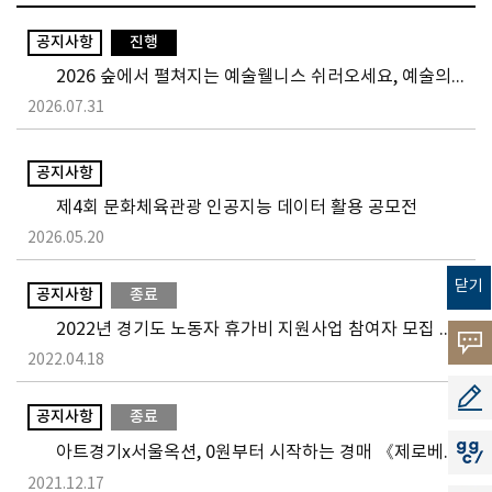
공지사항
진행
2026 숲에서 펼쳐지는 예술웰니스 쉬러오세요, 예술의 숲
2026.07.31
공지사항
제4회 문화체육관광 인공지능 데이터 활용 공모전
2026.05.20
닫기
공지사항
종료
2022년 경기도 노동자 휴가비 지원사업 참여자 모집 공고
고객의
2022.04.18
소리
공모지
공지사항
종료
아트경기x서울옥션, 0원부터 시작하는 경매 《제로베이스》 진행
지지씨
2021.12.17