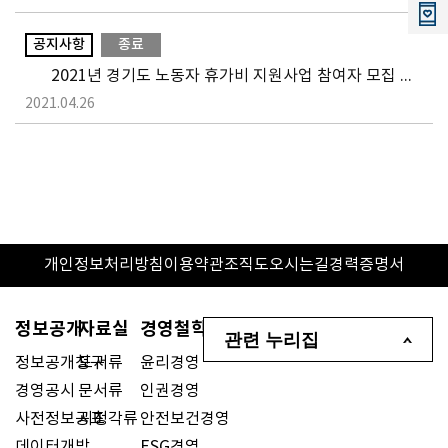
공지사항
종료
2021년 경기도 노동자 휴가비 지원사업 참여자 모집 공고
2021.04.26
개인정보처리방침
이용약관
조직도
오시는길
경력증명서
정보공개
자료실
경영철학
관련 누리집
정보공개청구
도서류
윤리경영
경영공시
문서류
인권경영
사전정보공표
시청각류
안전보건경영
데이터개방
ESG경영