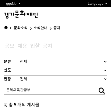
본문
ggcf.kr
Language
바로가기
문화소식
소식안내
공지
공모
채용
입찰
공지
분류
연도
현황
총 5
개의 게시물