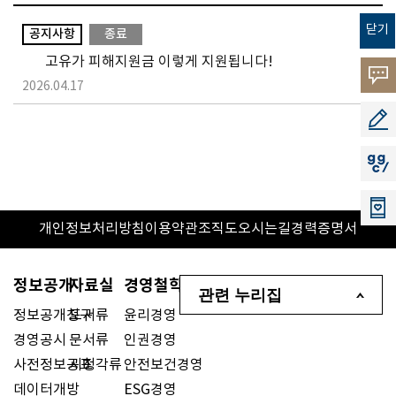
닫기
공지사항
종료
고유가 피해지원금 이렇게 지원됩니다!
고객의
2026.04.17
소리
공모지
지지씨
개인정보처리방침
이용약관
조직도
오시는길
경력증명서
정보공개
자료실
경영철학
관련 누리집
정보공개청구
도서류
윤리경영
경영공시
문서류
인권경영
사전정보공표
시청각류
안전보건경영
데이터개방
ESG경영