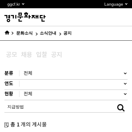
본문
ggcf.kr
Language
바로가기
문화소식
소식안내
공지
공모
채용
입찰
공지
분류
연도
현황
총 1
개의 게시물