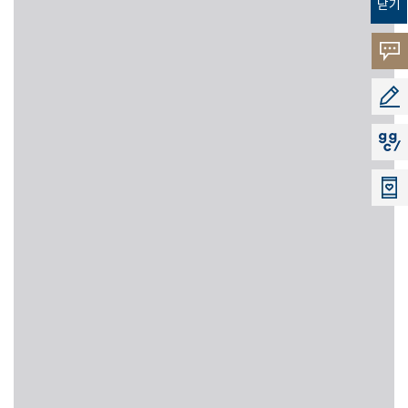
닫기
고객의
소리
공모지
지지씨