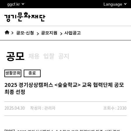
본문
ggcf.kr
Language
바로가기
공모·신청
공모지원
사업공고
공모
채용
입찰
공지
생활문화
종료
2025 경기상상캠퍼스 <숲숲학교> 교육 협력단체 공모
최종 선정
2025.04.30
작성자 : 관리자
조회수 : 2330