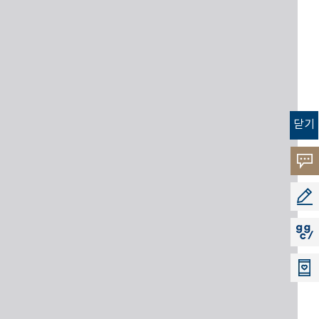
닫기
고객
소리
공모
지지