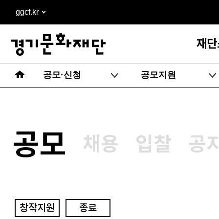
본문
ggcf.kr
바로가기
재단
공모·신청
공모지원
공모
채용
입찰
공
창작지원
종료