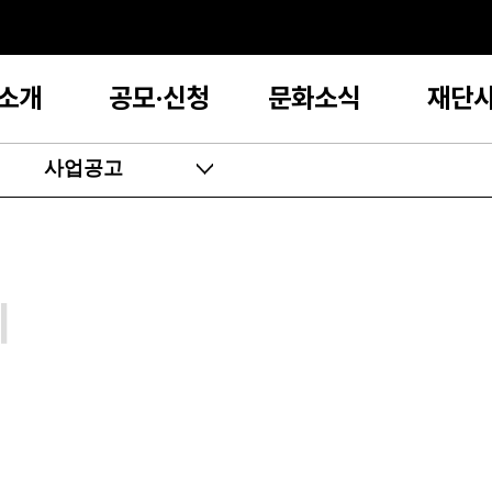
소개
공모·신청
문화소식
재단
사업공고
지