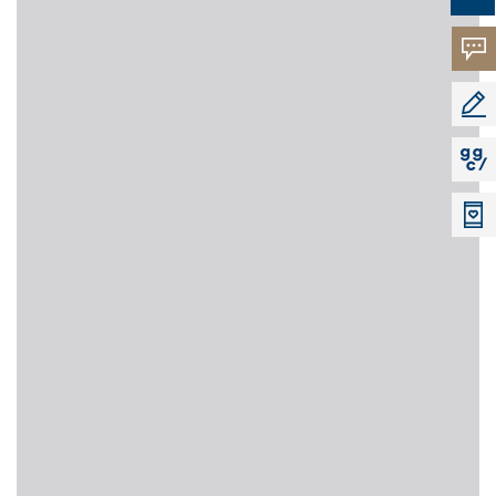
고객의
소리
공모지
지지씨