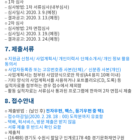
○ 1차 심사
– 심사방법: 1차 서류심사(내부심사)
– 심사일시: 2020. 3. 9.(예정)
– 결과공고: 2020. 3. 13.(예정)
○ 2차 심사
– 심사방법: 2차 면접심사
– 심사일시: 2020. 3. 19.(예정)
– 결과공고: 2020. 3. 24.(예정)
7. 제출서류
○
지원금 신청서/ 사업계획서/ 개인이력서·단체소개서/ 개인 정보 활용
동의서
○
사업자등록증 또는 고유번호증 사본(단체)／ 신분증 사본(개인)
– 사업계획서는 첨부된 사업양식으로만 작성(A4 용지 10매 이내)
– 기타 양식의 사업계획서를 사용하거나 포트폴리오(CD, 도록) 등
실적자료를 첨부하는 경우 접수에서 제외함
– 활동 실적자료는 서류심사 통과된 프로그램에 한하여 2차 면접시 제출
8. 접수안내
전자우편, 팩스, 등기우편 중 택1
○ 제출방법：(날인 후)
–
접수마감일(2020. 2. 28. 18：00) 도착분까지 유효함
–
택배, 퀵서비스, 방문 제출은 받지 않음
–
서류 제출 후 반드시 확인 요함
○ 제출처
– (16488) 경기도 수원시 팔달구 인계로178 4층 경기문화재연구원