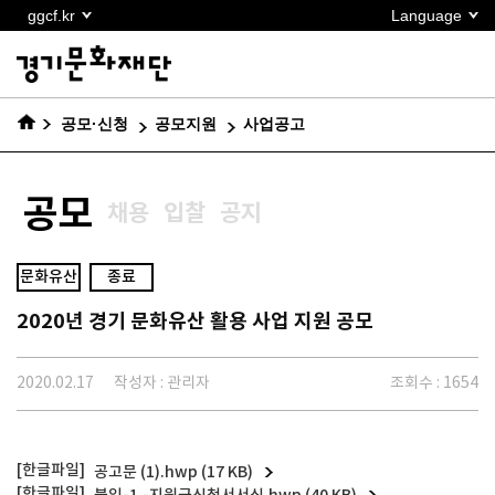
본문
ggcf.kr
Language
바로가기
공모·신청
공모지원
사업공고
공모
채용
입찰
공지
문화유산
종료
2020년 경기 문화유산 활용 사업 지원 공모
2020.02.17
작성자 : 관리자
조회수 : 1654
공고문 (1).hwp (17 KB)