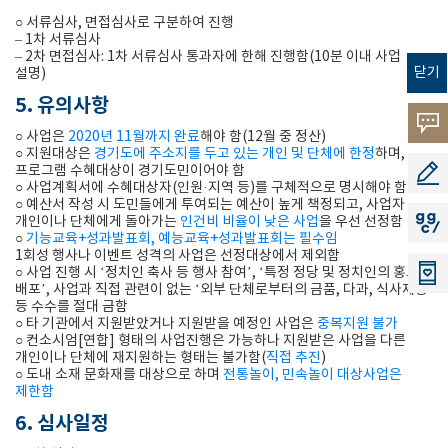
○ 서류심사, 면접심사로 구분하여 진행
– 1차 서류심사
– 2차 면접심사: 1차 서류심사 통과자에 한해 진행함(10분 이내 사업
닫기
설명)
5. 유의사항
고객의
○ 사업은
2020년 11월까지 완료
해야 함(12월 중 정산)
○ 지원대상은
경기도에 주소지를 두고 있는 개인 및 단체에 한정
하며,
소리
프로그램 수혜대상이 경기도민이어야 함
공모지
○ 사업계획서에 수혜대상자(인원·지역 등)를 구체적으로 명시해야 함
○ 예산서 작성 시 도민들에게 투여되는 예산이 높게 책정되고, 사업자
개인이나 단체에게 돌아가는
인건비 비율이 낮은 사업
을 우선 선정함
지지씨
○
기능교육+성과발표회, 예능교육+성과발표회는 필수임
1회성 행사나 이벤트 성격의 사업은 선정대상에서 제외함
○ 사업 진행 시 ‘정치인 축사 등 행사 참여’, ‘특정 정당 및 정치인의 홍보물
배포’, 사업과 직접 관련이 없는 ‘외부 단체로부터의 금품, 다과, 식사제공’
등 수수를 절대 금함
○ 타 기관에서 지원받았거나 지원받을 예정인 사업은
중복지원 불가
○ 컨소시엄[연합] 형태의 사업진행은 가능하나 지원받은 사업을 다른
개인이나 단체에 재지원하는 형태는 불가함(
직접 추진
)
○ 도내 소재 문화재를 대상으로 하며
전통놀이, 민속놀이 대상사업은
제한함
6. 심사일정