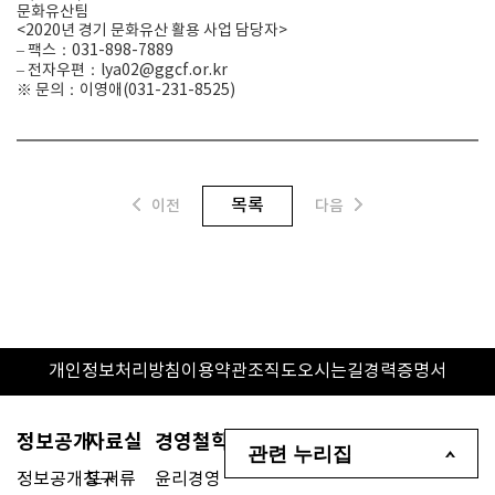
문화유산팀
<2020년 경기 문화유산 활용 사업 담당자>
– 팩스：031-898-7889
– 전자우편：lya02@ggcf.or.kr
※ 문의：이영애(031-231-8525)
목록
이전
다음
개인정보처리방침
이용약관
조직도
오시는길
경력증명서
정보공개
자료실
경영철학
관련 누리집
정보공개청구
도서류
윤리경영