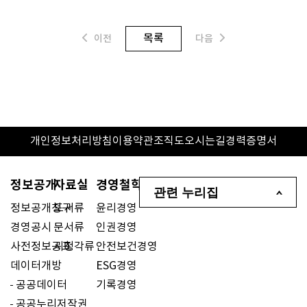
목록
이전
다음
개인정보처리방침
이용약관
조직도
오시는길
경력증명서
정보공개
자료실
경영철학
관련 누리집
정보공개청구
도서류
윤리경영
경영공시
문서류
인권경영
사전정보공표
시청각류
안전보건경영
데이터개방
ESG경영
공공데이터
기록경영
공공누리저작권