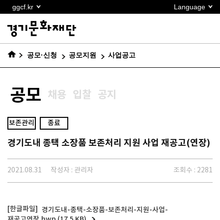
본문
ggcf.kr
Language
바로가기
공모·신청
공모지원
사업공고
공모
채용
입찰
공지
보존관리
종료
경기도내 종택 소장품 보존처리 지원 사업 재공고(연장)
2021.08.31
작성자 : 관리자
조회수 : 2281
경기도내-종택-소장품-보존처리-지원-사업-
재공고연장.hwp (17.5 KB)