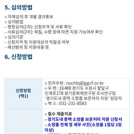
5. 심의방법
○ 자체심의 후 개별 결과통보
○ 심의방법
– 행정심의(1차): 신청자격 및 서류 확인
– 서류심의(2차): 재질, 수량 등에 따른 지원 가능여부 확인
○ 심의기준
– 신청자격 및 지원대상의 적절성 여부
– 예산범위 및 지원내용 등
6. 신청방법
○ 전자우편 : nuchbj@ggcf.or.kr
○ 우 편 : 16488 경기도 수원시 팔달구
신청방법
인계로178 경기문화재연구원 조사연구팀
(택1)
‘경기도내 종택 소장품 보존처리 지원’ 담당자
○ 팩 스 : 031-231-8583
○ 필수 제출자료
– 경기도내 종택 소장품 보존처리 지원 신청서
– 소장품 전체 및 세부 사진(소장품 1점당 2장
이상)