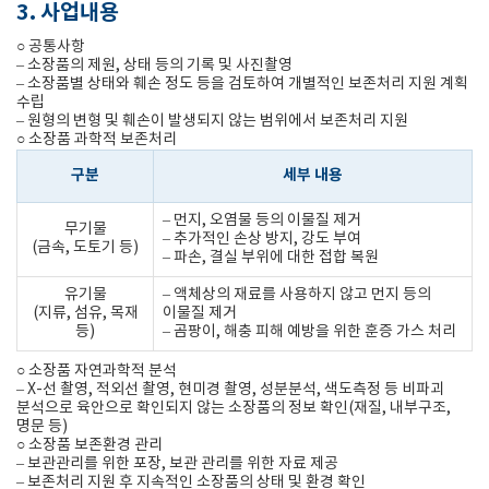
3. 사업내용
○ 공통사항
– 소장품의 제원, 상태 등의 기록 및 사진촬영
– 소장품별 상태와 훼손 정도 등을 검토하여 개별적인 보존처리 지원 계획
수립
– 원형의 변형 및 훼손이 발생되지 않는 범위에서 보존처리 지원
○ 소장품 과학적 보존처리
구분
세부 내용
– 먼지, 오염물 등의 이물질 제거
무기물
– 추가적인 손상 방지, 강도 부여
(금속, 도토기 등)
– 파손, 결실 부위에 대한 접합 복원
유기물
– 액체상의 재료를 사용하지 않고 먼지 등의
(지류, 섬유, 목재
이물질 제거
등)
– 곰팡이, 해충 피해 예방을 위한 훈증 가스 처리
○ 소장품 자연과학적 분석
– X-선 촬영, 적외선 촬영, 현미경 촬영, 성분분석, 색도측정 등 비파괴
분석으로 육안으로 확인되지 않는 소장품의 정보 확인(재질, 내부구조,
명문 등)
○ 소장품 보존환경 관리
– 보관관리를 위한 포장, 보관 관리를 위한 자료 제공
– 보존처리 지원 후 지속적인 소장품의 상태 및 환경 확인