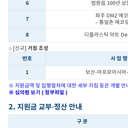
6
법원읍 100년 
파주 DMZ 에
7
– 통일촌 에코
8
디플라스틱 아트 De-pl
거점 조성
○ [신규]
번호
사 업 명
1
보산-아프로아시아
※ 지원금액 및 집행절차에 대한 세부 지침 등은 개별 안
※ 심의평 보기 ( 첨부파일 )
2. 지원금 교부·정산 안내
구 분