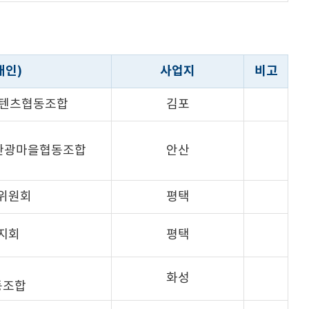
개인)
사업지
비고
콘텐츠협동조합
김포
관광마을협동조합
안산
위원회
평택
지회
평택
화성
동조합