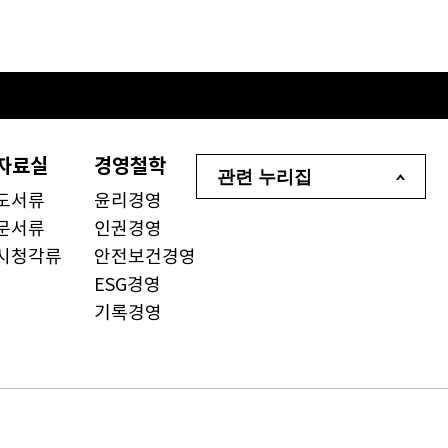
자료실
경영철학
관련 누리집
도서류
윤리경영
문서류
인권경영
시청각류
안전보건경영
ESG경영
기록경영