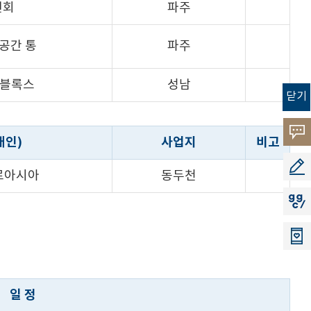
인회
파주
공간 통
파주
 블록스
성남
닫기
고객
개인)
사업지
비고
소리
공모
로아시아
동두천
지지
일 정