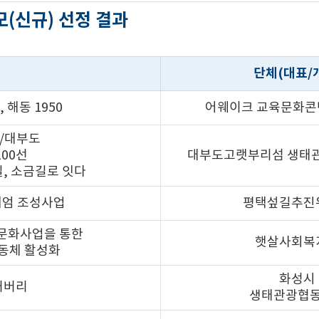
모(신규) 선정 결과
단체(대표/
 해동 1950
어웨이크 교육문화
/대부도
100선
대부도고랫부리섬 생태
길, 소금길로 잇다
엄 조성사업
평택섶길추진
문화사업을 통한
햇살사회복
동체 활성화
화성시
커버리
생태관광협