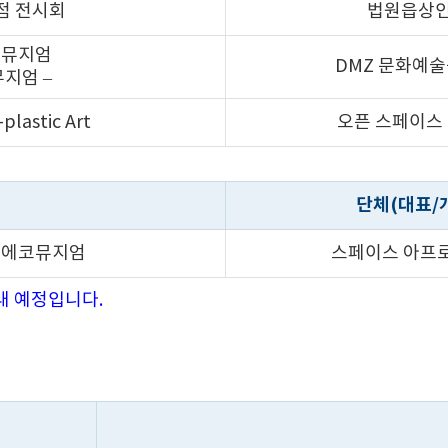
상점 전시회
법원읍상
코뮤지엄
DMZ 문화예술
뮤지엄 –
astic Art
오픈 스페이스
단체(대표/
-에코뮤지엄
스페이스 아프
내 예정입니다.