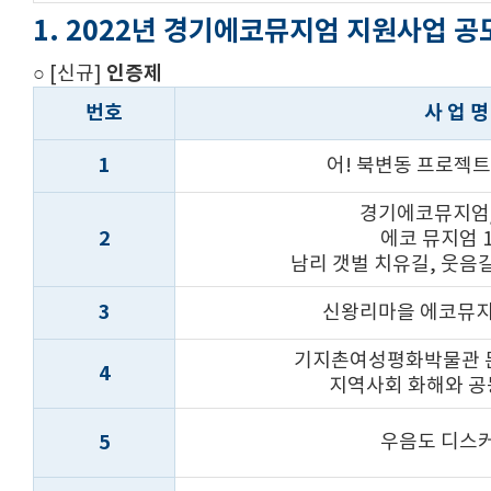
1. 2022년 경기에코뮤지엄 지원사업 공
인증제
○ [신규]
번호
사 업 명
1
어! 북변동 프로젝트,
경기에코뮤지엄
2
에코 뮤지엄 
남리 갯벌 치유길, 웃음
3
신왕리마을 에코뮤지
기지촌여성평화박물관 
4
지역사회 화해와 공
5
우음도 디스