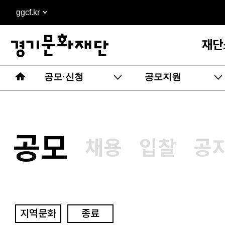
본문
ggcf.kr
바로가기
재단
공모·신청
공모지원
공모
채용
입찰
공
지역문화
종료