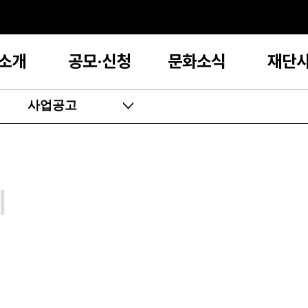
소개
공모·신청
문화소식
재단
사업공고
지