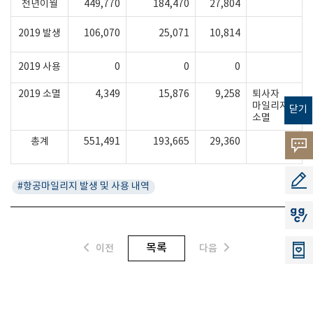
전년이월
449,770
184,470
27,804
2019 발생
106,070
25,071
10,814
2019 사용
0
0
0
2019 소멸
4,349
15,876
9,258
퇴사자
마일리지
닫기
소멸
총계
551,491
193,665
29,360
고객의
소리
공모지
#항공마일리지 발생 및 사용 내역
지지씨
목록
이전
다음