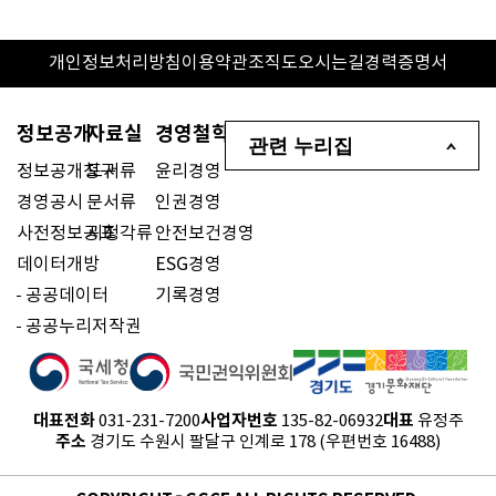
개인정보처리방침
이용약관
조직도
오시는길
경력증명서
정보공개
자료실
경영철학
관련 누리집
정보공개청구
도서류
윤리경영
경영공시
문서류
인권경영
사전정보공표
시청각류
안전보건경영
데이터개방
ESG경영
공공데이터
기록경영
공공누리저작권
대표전화
사업자번호
대표
031-231-7200
135-82-06932
유정주
주소
경기도 수원시 팔달구 인계로 178 (우편번호 16488)