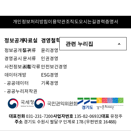
개인정보처리방침
이용약관
조직도
오시는길
경력증명서
정보공개
자료실
경영철학
관련 누리집
정보공개청구
도서류
윤리경영
경영공시
문서류
인권경영
사전정보공표
시청각류
안전보건경영
데이터개방
ESG경영
공공데이터
기록경영
공공누리저작권
대표전화
사업자번호
대표
031-231-7200
135-82-06932
유정주
주소
경기도 수원시 팔달구 인계로 178 (우편번호 16488)