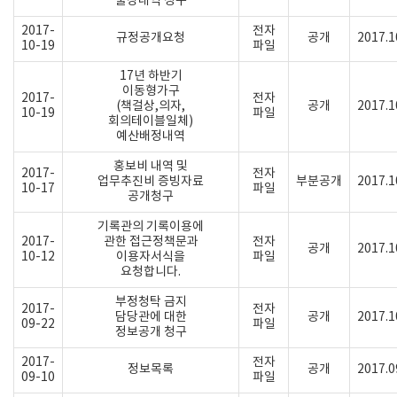
출장내역 청구
2017-
전자
규정공개요청
공개
2017.1
10-19
파일
17년 하반기
이동형가구
2017-
전자
(책걸상,의자,
공개
2017.1
10-19
파일
회의테이블일체)
예산배정내역
홍보비 내역 및
2017-
전자
업무추진비 증빙자료
부분공개
2017.1
10-17
파일
공개청구
기록관의 기록이용에
2017-
관한 접근정책문과
전자
공개
2017.1
10-12
이용자서식을
파일
요청합니다.
부정청탁 금지
2017-
전자
담당관에 대한
공개
2017.1
09-22
파일
정보공개 청구
2017-
전자
정보목록
공개
2017.0
09-10
파일