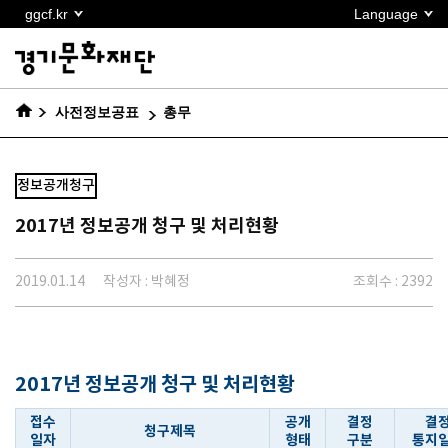
본문
ggcf.kr
Language
바로가기
사전정보공표
총무
정보공개청구
2017년 정보공개 청구 및 처리현황
2019.01.14
작성자 : 박혜정
조회수 : 2392
2017년 정보공개 청구 및 처리현황
접수
공개
결정
결
청구제목
일자
형태
구분
통지