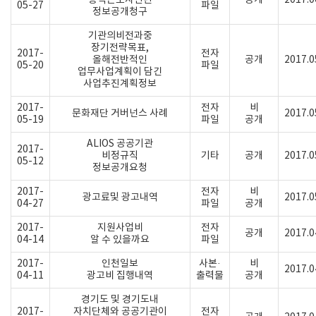
용역근로자관련
공개
2017.0
05-27
파일
정보공개청구
기관의비전과중
장기전략목표,
2017-
전자
올해전반적인
공개
2017.0
05-20
파일
업무사업계획이 담긴
사업추진계획정보
2017-
전자
비
문화재단 거버넌스 사례
2017.0
05-19
파일
공개
ALIOS 공공기관
2017-
비정규직
기타
공개
2017.0
05-12
정보공개요청
2017-
전자
비
광고료및 광고내역
2017.0
04-27
파일
공개
2017-
지원사업비
전자
공개
2017.0
04-14
알 수 있을까요
파일
2017-
인천일보
사본·
비
2017.0
04-11
광고비 집행내역
출력물
공개
경기도 및 경기도내
2017-
자치단체와 공공기관이
전자