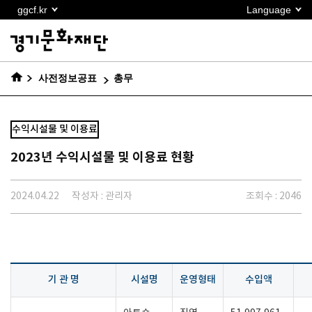
본문
ggcf.kr
Language
바로가기
사전정보공표
총무
수익시설물 및 이용료
2023년 수익시설물 및 이용료 현황
2024.04.22
작성자 : 관리자
조회수 : 2046
기 관 명
시설명
운영형태
수입액