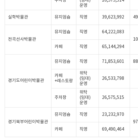
주차장
(임대)
26,575,514
운영
실학박물관
뮤지엄숍
직영
39,623,992
49
뮤지엄숍
직영
64,222,083
전곡선사박물관
10
카페
직영
65,144,294
뮤지엄숍
직영
71,853,601
88
위탁
카페
(임대)
26,533,798
경기도어린이박물관
+레스토랑
운영
위탁
주차장
(임대)
26,575,515
운영
뮤지엄숍
직영
23,232,970
경기북부어린이박물관
97
카페
직영
69,490,464