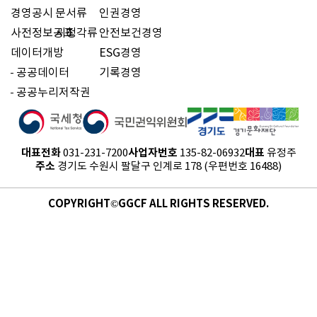
경영공시
문서류
인권경영
사전정보공표
시청각류
안전보건경영
데이터개방
ESG경영
공공데이터
기록경영
공공누리저작권
대표전화
사업자번호
대표
031-231-7200
135-82-06932
유정주
주소
경기도 수원시 팔달구 인계로 178 (우편번호 16488)
COPYRIGHT©GGCF ALL RIGHTS RESERVED.