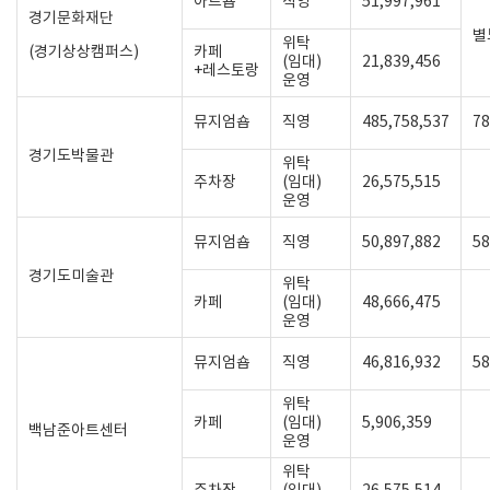
아트숍
직영
51,997,961
경기문화재단
별
위탁
(경기상상캠퍼스)
카페
(임대)
21,839,456
+레스토랑
운영
뮤지엄숍
직영
485,758,537
78
경기도박물관
위탁
주차장
(임대)
26,575,515
운영
뮤지엄숍
직영
50,897,882
58
경기도미술관
위탁
카페
(임대)
48,666,475
운영
뮤지엄숍
직영
46,816,932
58
위탁
카페
(임대)
5,906,359
백남준아트센터
운영
위탁