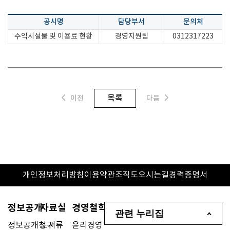
공시명
담당부서
문의처
수익시설물 및 이용료 현황
경영지원팀
0312317223
목록
이전
다음
개인정보처리방침
이용약관
조직도
오시는길
경력증명서
정보공개
자료실
경영철학
관련 누리집
정보공개청구
도서류
윤리경영