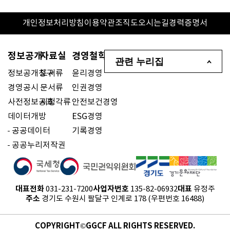
개인정보처리방침
이용약관
조직도
오시는길
경력증명서
정보공개
자료실
경영철학
관련 누리집
정보공개청구
도서류
윤리경영
경영공시
문서류
인권경영
사전정보공표
시청각류
안전보건경영
데이터개방
ESG경영
공공데이터
기록경영
공공누리저작권
대표전화
사업자번호
대표
031-231-7200
135-82-06932
유정주
주소
경기도 수원시 팔달구 인계로 178 (우편번호 16488)
COPYRIGHT©GGCF ALL RIGHTS RESERVED.