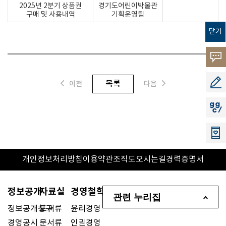
2025년 2분기 상품권
경기도어린이박물관
구매 및 사용내역
기획운영팀
닫기
고객의
소리
공모지
목록
이전
다음
지지씨
개인정보처리방침
이용약관
조직도
오시는길
경력증명서
정보공개
자료실
경영철학
관련 누리집
정보공개청구
도서류
윤리경영
경영공시
문서류
인권경영