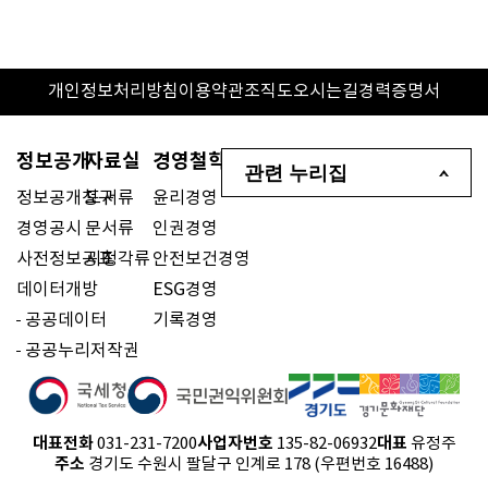
개인정보처리방침
이용약관
조직도
오시는길
경력증명서
정보공개
자료실
경영철학
관련 누리집
정보공개청구
도서류
윤리경영
경영공시
문서류
인권경영
사전정보공표
시청각류
안전보건경영
데이터개방
ESG경영
공공데이터
기록경영
공공누리저작권
대표전화
사업자번호
대표
031-231-7200
135-82-06932
유정주
주소
경기도 수원시 팔달구 인계로 178 (우편번호 16488)