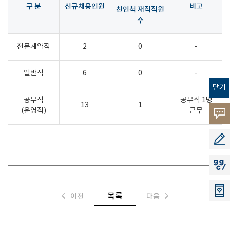
구 분
신규채용인원
비고
친인척 재직직원
수
전문계약직
2
0
-
일반직
6
0
-
닫기
공무직
공무직 1명
13
1
(운영직)
근무
고객의
소리
공모지
지지씨
목록
이전
다음