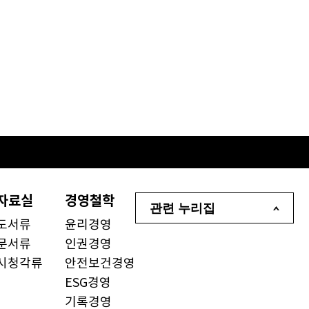
자료실
경영철학
관련 누리집
도서류
윤리경영
문서류
인권경영
시청각류
안전보건경영
ESG경영
기록경영