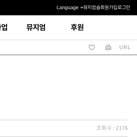
Language
뮤지엄숍
회원가입
로그인
사업
뮤지엄
후원
URL
조회수 : 2176