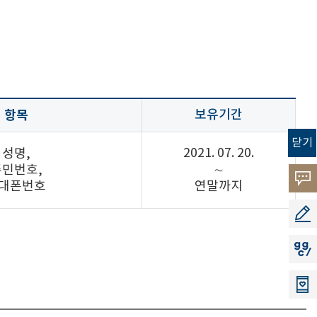
항목
보유기간
닫기
2021. 07. 20.
성명,
주민번호,
∼
고객
대폰번호
연말까지
소리
공모
지지