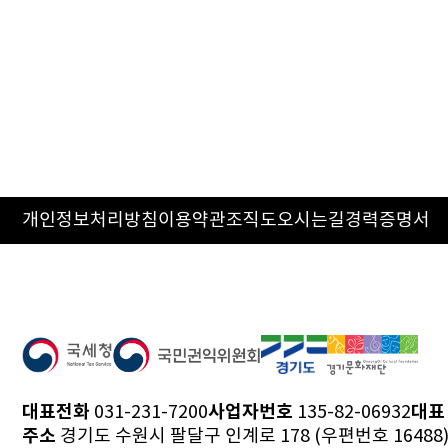
개인정보처리방침
이용약관
조직도
오시는길
경력증명서
대표전화
사업자번호
대표
031-231-7200
135-82-06932
주소
경기도 수원시 팔달구 인계로 178 (우편번호 16488