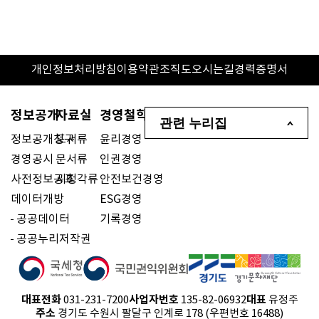
개인정보처리방침
이용약관
조직도
오시는길
경력증명서
정보공개
자료실
경영철학
관련 누리집
정보공개청구
도서류
윤리경영
경영공시
문서류
인권경영
사전정보공표
시청각류
안전보건경영
데이터개방
ESG경영
공공데이터
기록경영
공공누리저작권
대표전화
사업자번호
대표
031-231-7200
135-82-06932
유정주
주소
경기도 수원시 팔달구 인계로 178 (우편번호 16488)