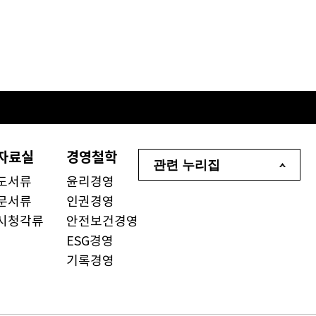
자료실
경영철학
관련 누리집
도서류
윤리경영
문서류
인권경영
시청각류
안전보건경영
ESG경영
기록경영