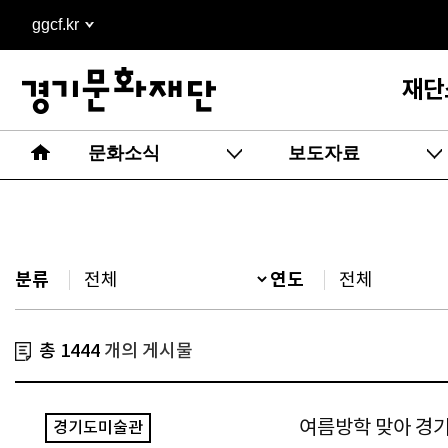
본문
ggcf.kr
바로가기
재단
문화소식
보도자료
분류
연도
총 1444
개의 게시물
여름방학 맞아 경기
경기도미술관