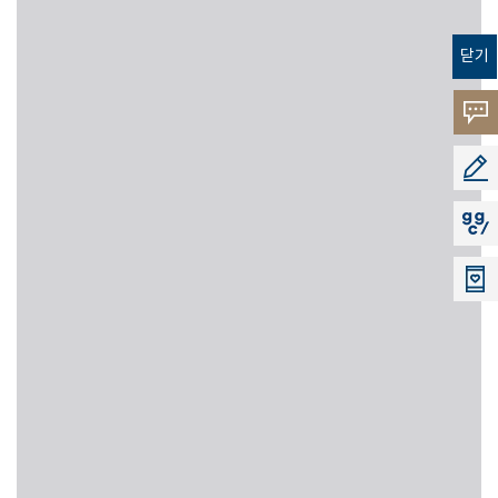
닫기
고객의
소리
공모지
지지씨