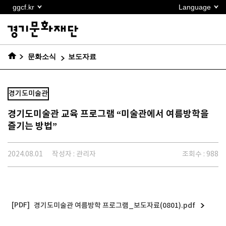
본문
ggcf.kr
Language
바로가기
문화소식
보도자료
경기도미술관
경기도미술관 교육 프로그램 “미술관에서 여름방학을
즐기는 방법”
2024.08.01
작성자 : 관리자
조회수 : 988
경기도미술관 여름방학 프로그램_보도자료(0801).pdf