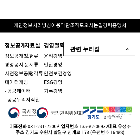
개인정보처리방침
이용약관
조직도
오시는길
경력증명서
정보공개
자료실
경영철학
관련 누리집
정보공개청구
도서류
윤리경영
경영공시
문서류
인권경영
사전정보공표
시청각류
안전보건경영
데이터개방
ESG경영
공공데이터
기록경영
공공누리저작권
대표전화
사업자번호
대표
031-231-7200
135-82-06932
유정주
주소
경기도 수원시 팔달구 인계로 178 (우편번호 16488)