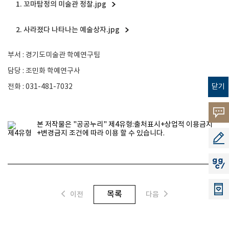
1. 꼬마탐정의 미술관 정찰.jpg
2. 사라졌다 나타나는 예술상자.jpg
부서
:
경기도미술관 학예연구팀
담당
:
조민화 학예연구사
닫기
전화
: 031-481-7032
고객의
본 저작물은 "공공누리"
제4유형:출처표시+상업적 이용금지
소리
+변경금지
조건에 따라 이용 할 수 있습니다.
공모지
지지씨
목록
이전
다음